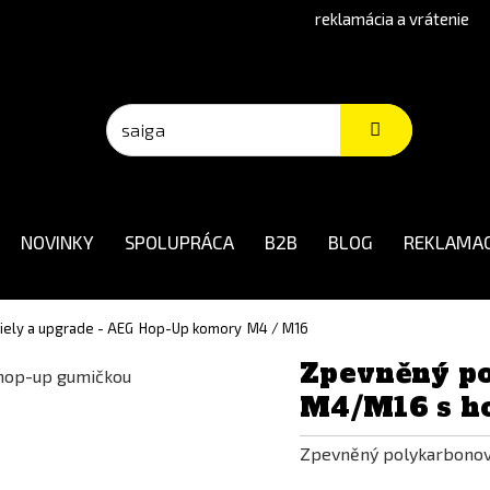
reklamácia a vrátenie
NOVINKY
SPOLUPRÁCA
B2B
BLOG
REKLAMAC
diely a upgrade - AEG
Hop-Up komory
M4 / M16
Zpevněný po
M4/M16 s h
Zpevněný polykarbonov