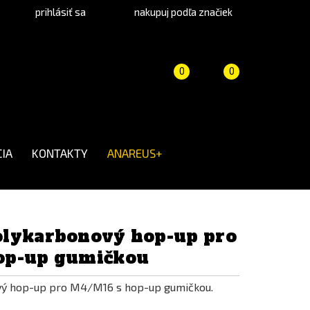
prihlásiť sa
nakupuj podľa značiek
Porovnanie
Košík
(prázdny)
0
0
produktov
IA
KONTAKTY
ANAREUS+
lykarbonový hop-up pro
op-up gumičkou
ý hop-up pro M4/M16 s hop-up gumičkou.