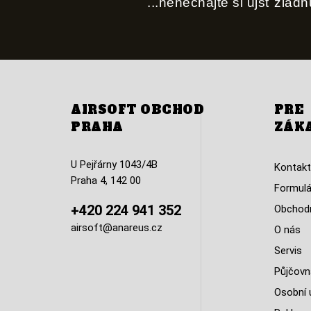
...nenechajte si ujsť žiad
AIRSOFT OBCHOD
PRE
PRAHA
ZÁK
U Pejřárny 1043/4B
Kontakt
Praha 4, 142 00
Formulá
+420 224 941 352
Obchodn
airsoft@anareus.cz
O nás
Servis
Půjčovn
Osobní 