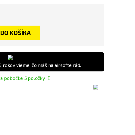
DO KOŠÍKA
5 rokov vieme, čo máš na airsofte rád.
na pobočke
5
položky