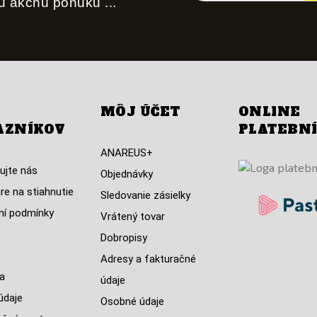
nu akčnú ponuku ...
MÔJ ÚČET
ONLINE
AZNÍKOV
PLATEBN
ANAREUS+
ujte nás
Objednávky
re na stiahnutie
Sledovanie zásielky
í podmínky
Vrátený tovar
Dobropisy
Adresy a fakturačné
a
údaje
údaje
Osobné údaje