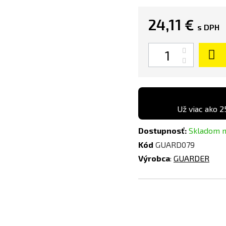
24,11 €
s DPH
Množstvo
Už viac ako 2
Dostupnosť:
Skladom 
Kód
GUARD079
Výrobca
:
GUARDER