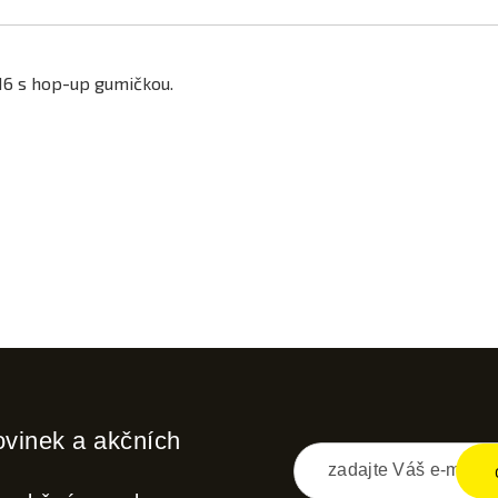
6 s hop-up gumičkou.
ovinek a akčních