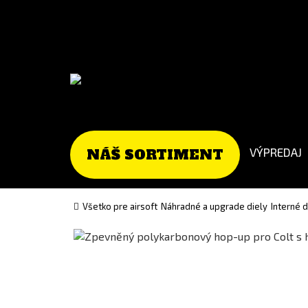
Go
Go
to
to
Čeština
English
(Czech)
version
version
VÝPREDAJ
NÁŠ SORTIMENT
Všetko pre airsoft
Náhradné a upgrade diely
Interné 