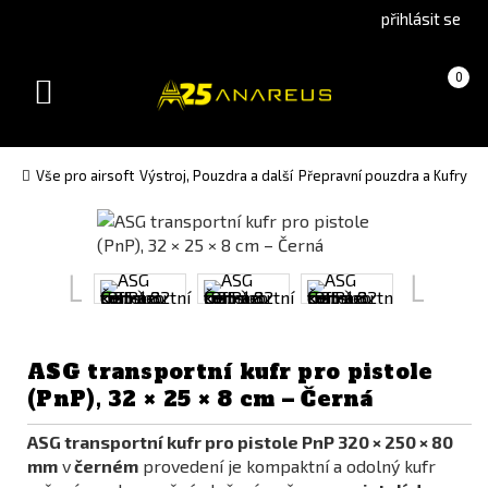
Go
Go
přihlásit se
to
to
English
Slovenčina
Košík
(prázdný)
0
version
(Slovak)
Toggle
version
navigation
Vše pro airsoft
Výstroj, Pouzdra a další
Přepravní pouzdra a Kufry
Př
ASG transportní kufr pro pistole
(PnP), 32 × 25 × 8 cm – Černá
ASG transportní kufr pro pistole PnP 320 × 250 × 80
mm
v
černém
provedení je kompaktní a odolný kufr