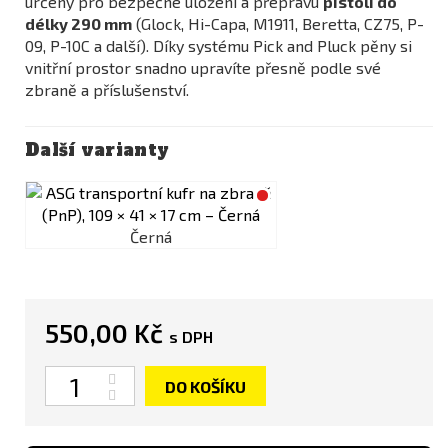
určený pro bezpečné uložení a přepravu
pistolí do
délky 290 mm
(Glock, Hi-Capa, M1911, Beretta, CZ75, P-
09, P-10C a další). Díky systému Pick and Pluck pěny si
vnitřní prostor snadno upravíte přesně podle své
zbraně a příslušenství.
Další varianty
Černá
550,00 Kč
s DPH
Počet
DO KOŠÍKU