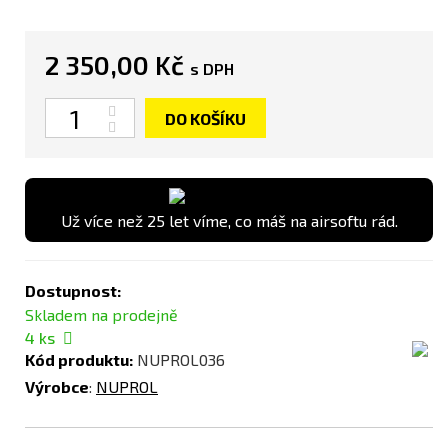
2 350,00 Kč
s DPH
Počet
DO KOŠÍKU
Už více než 25 let víme, co máš na airsoftu rád.
Dostupnost:
Skladem na prodejně
4
ks
Kód produktu:
NUPROL036
Výrobce
:
NUPROL