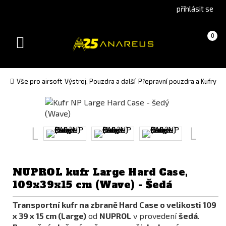
Go
Go
přihlásit se
to
to
English
Slovenčina
Košík
(prázdný)
0
version
(Slovak)
Toggle
version
navigation
Vše pro airsoft
Výstroj, Pouzdra a další
Přepravní pouzdra a Kufry
Př
NUPROL kufr Large Hard Case,
109x39x15 cm (Wave) - Šedá
Transportní kufr na zbraně Hard Case o velikosti 109
x 39 x 15 cm (Large)
od
NUPROL
v provedení
šedá
.