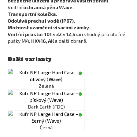
Bezpečné uložení a přeprava vašich zbraní.
Vnitřní
ochranná pěna Wave.
Transportní kolečka.
Odolává prachu i vodě (
IP67).
Možnost uzamčení visacími zámky.
Vnitřní prostor 101 × 32 × 12,5 cm
vhodný pro útočné
pušky
M4, HK416, AK
a další zbraně.
Další varianty
Zelená
Dark Earth (FDE)
Černá