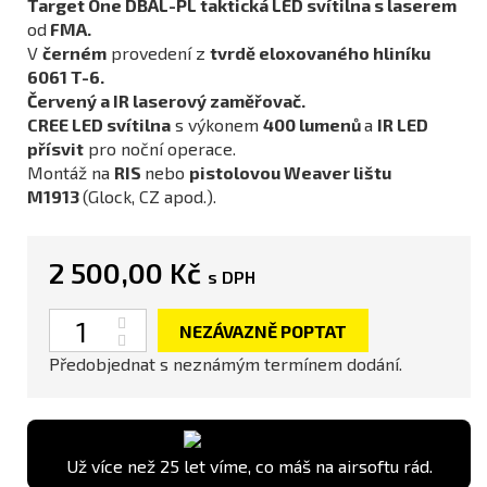
Target One DBAL-PL taktická LED svítilna s laserem
od
FMA.
V
černém
provedení z
tvrdě eloxovaného hliníku
6061 T-6.
Červený a IR laserový zaměřovač.
CREE LED svítilna
s výkonem
400 lumenů
a
IR LED
přísvit
pro noční operace.
Montáž na
RIS
nebo
pistolovou Weaver lištu
M1913
(Glock, CZ apod.).
2 500,00 Kč
s DPH
Počet
NEZÁVAZNĚ POPTAT
Předobjednat s neznámým termínem dodání.
Už více než 25 let víme, co máš na airsoftu rád.