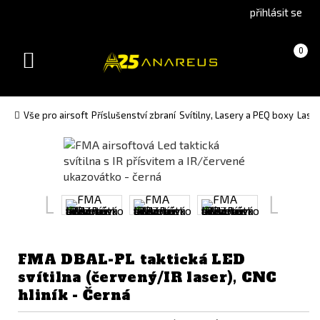
Go
Go
přihlásit se
to
to
English
Slovenčina
Košík
(prázdný)
0
version
(Slovak)
Toggle
version
navigation
Vše pro airsoft
Příslušenství zbraní
Svítilny, Lasery a PEQ boxy
Lase
FMA DBAL-PL taktická LED
svítilna (červený/IR laser), CNC
hliník - Černá