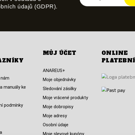
obních údajů (GDPR).
MŮJ ÚČET
ONLINE
AZNÍKY
PLATEBN
ANAREUS+
 nám
Moje objednávky
a manuály ke
Sledování zásilky
Moje vrácené produkty
í podmínky
Moje dobropisy
Moje adresy
Osobní údaje
a
Moje slevové kupóny