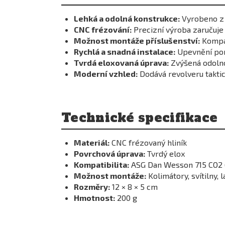
Lehká a odolná konstrukce:
Vyrobeno z 
CNC frézování:
Precizní výroba zaručuje
Možnost montáže příslušenství:
Kompati
Rychlá a snadná instalace:
Upevnění pom
Tvrdá eloxovaná úprava:
Zvýšená odolno
Moderní vzhled:
Dodává revolveru taktic
Technické specifikace
Materiál:
CNC frézovaný hliník
Povrchová úprava:
Tvrdý elox
Kompatibilita:
ASG Dan Wesson 715 CO2 (i
Možnost montáže:
Kolimátory, svítilny, 
Rozměry:
12 × 8 × 5 cm
Hmotnost:
200 g