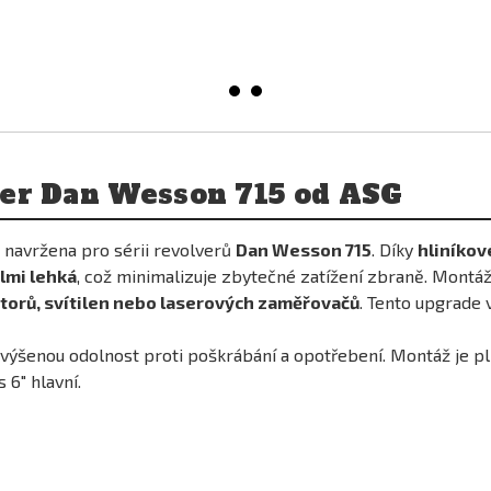
er Dan Wesson 715 od ASG
 navržena pro sérii revolverů
Dan Wesson 715
. Díky
hliníkov
lmi lehká
, což minimalizuje zbytečné zatížení zbraně. Montá
torů, svítilen nebo laserových zaměřovačů
. Tento upgrade
výšenou odolnost proti poškrábání a opotřebení. Montáž je p
s 6" hlavní.