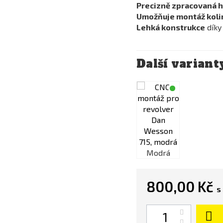
Precizně zpracovaná h
Umožňuje montáž kolim
Lehká konstrukce
díky
Další variant
Modrá
Modrá
800,00 Kč
s
Počet