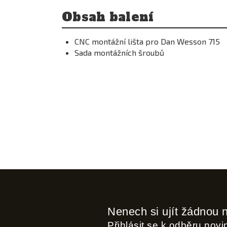
Obsah balení
CNC montážní lišta pro Dan Wesson 715
Sada montážních šroubů
Nenech si ujít žádnou 
Přihlásit se k odběru nov