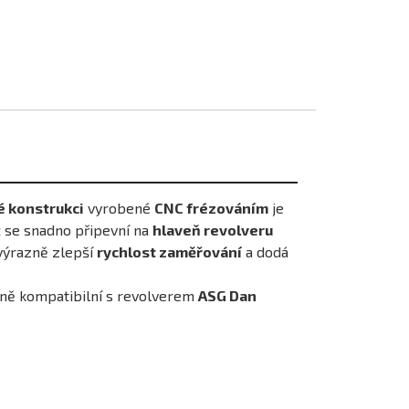
é konstrukci
vyrobené
CNC frézováním
je
ž se snadno připevní na
hlaveň revolveru
 výrazně zlepší
rychlost zaměřování
a dodá
lně kompatibilní s revolverem
ASG Dan