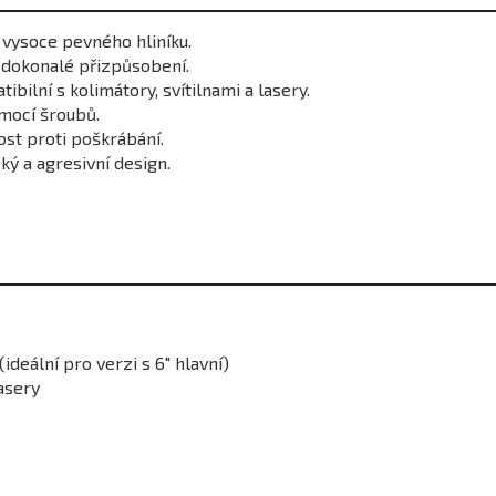
vysoce pevného hliníku.
 dokonalé přizpůsobení.
bilní s kolimátory, svítilnami a lasery.
ocí šroubů.
st proti poškrábání.
ký a agresivní design.
deální pro verzi s 6" hlavní)
lasery