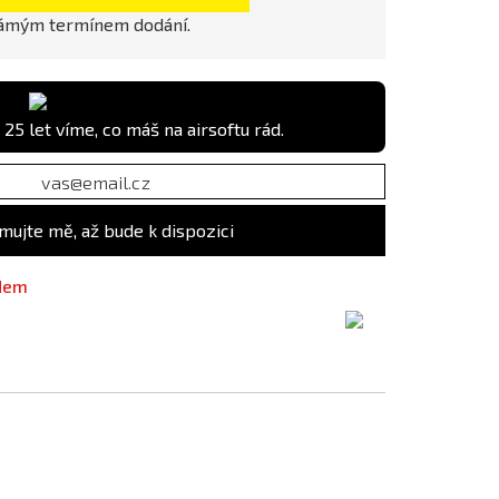
námým termínem dodání.
 25 let víme, co máš na airsoftu rád.
mujte mě, až bude k dispozici
adem