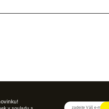
novinku!
inek v souladu s