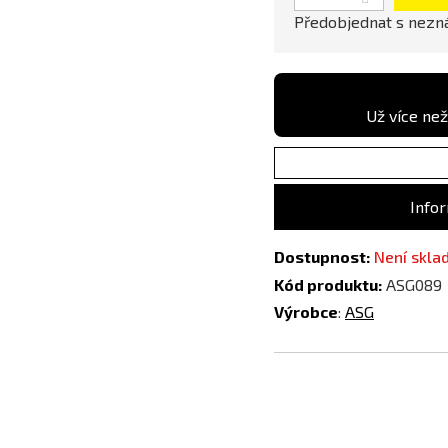
Modrá
Předobjednat s nez
Už více než
Infor
Dostupnost:
Není skl
Kód produktu:
ASG089
Výrobce
:
ASG