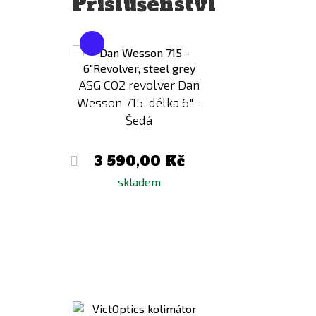
Příslušenství
Přidat
Přidat
k
k
porovnání
porovnání
ASG CO2 revolver Dan
mátor
Wesson 715, délka 6" -
TEK™ /
Šedá
ná
č
3 590,00 Kč
skladem
Přidat
Přidat
k
k