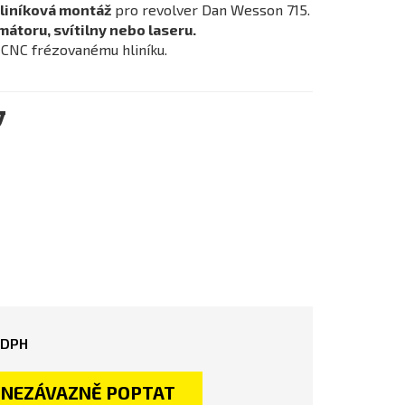
liníková montáž
pro revolver Dan Wesson 715.
átoru, svítilny nebo laseru.
 CNC frézovanému hliníku.
y
 DPH
NEZÁVAZNĚ POPTAT