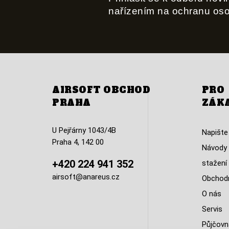
nařízením na ochranu os
AIRSOFT OBCHOD
PRO
PRAHA
ZÁK
U Pejřárny 1043/4B
Napište
Praha 4, 142 00
Návody 
+420 224 941 352
stažení
airsoft@anareus.cz
Obchodn
O nás
Servis
Půjčovn