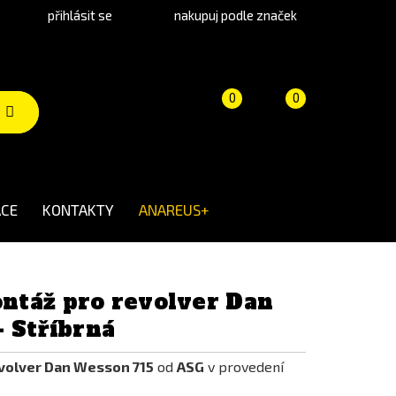
přihlásit se
nakupuj podle značek
Porovnání
Košík
(prázdný)
0
0
produktů
CE
KONTAKTY
ANAREUS+
táž pro revolver Dan
 Stříbrná
volver Dan Wesson 715
od
ASG
v provedení