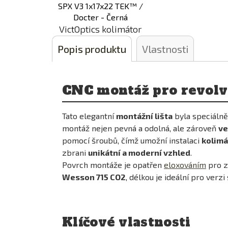
porovnání
porovnání
r Dan
VictOptics kolimátor
a 6" -
SPX V3 1x17x22 TEK™ /
Popis produktu
Vlastnosti
Docter - Černá
Kč
800,00 Kč
CNC montáž pro revolv
skladem
Tato elegantní
montážní lišta
byla speciálně
montáž nejen pevná a odolná, ale zároveň
ve
pomocí šroubů, čímž umožní instalaci
kolimá
zbrani
unikátní a moderní vzhled
.
Povrch montáže je opatřen
eloxováním
pro z
Wesson 715 CO2
, délkou je ideální pro verzi 
Klíčové vlastnosti