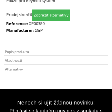
Pouze pro Keymod systém
Prodej skončil
Zobrazit alternativy
Reference:
GP00389
Manufacturer
:
G&P
Popis produktu
Vlastnosti
Alternativy
Nenech si ujít žádnou novinku!
Přihlásit se k odběru novinek v souladu s