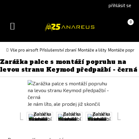
Go
Go
přihlásit se
to
to
English
Slovenčina
Košík
(prázdný)
0
version
(Slovak)
Toggle
version
navigation
Vše pro airsoft
Příslušenství zbraní
Montáže a lišty
Montáže popruh
Zarážka palce s montáží popruhu na
levou stranu Keymod předpažbí - černá
Je nám líto, ale prodej již skončil