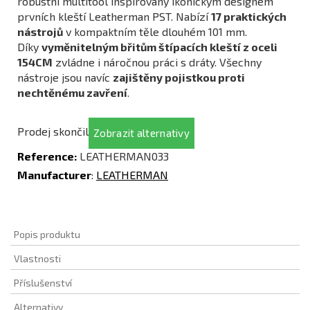
robustní multitool inspirovaný ikonickým designem
prvních kleští Leatherman PST. Nabízí
17 praktických
nástrojů
v kompaktním těle dlouhém 101 mm.
Díky
vyměnitelným břitům štípacích kleští z oceli
154CM
zvládne i náročnou práci s dráty. Všechny
nástroje jsou navíc
zajištěny pojistkou proti
nechtěnému zavření
.
Prodej skončil
Zobrazit alternativy
Reference:
LEATHERMAN033
Manufacturer
:
LEATHERMAN
Popis produktu
Vlastnosti
Příslušenství
Alternativy