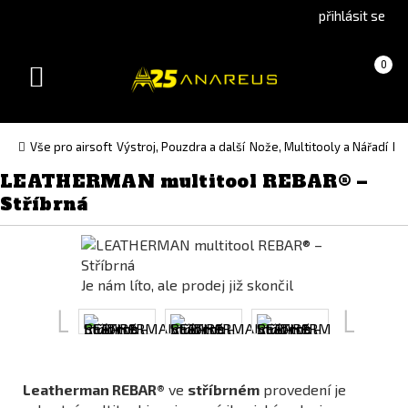
Go
Go
přihlásit se
to
to
English
Slovenčina
Košík
(prázdný)
0
version
(Slovak)
Toggle
version
navigation
Vše pro airsoft
Výstroj, Pouzdra a další
Nože, Multitooly a Nářadí
Mu
LEATHERMAN multitool REBAR® –
Stříbrná
Je nám líto, ale prodej již skončil
Leatherman REBAR®
ve
stříbrném
provedení je