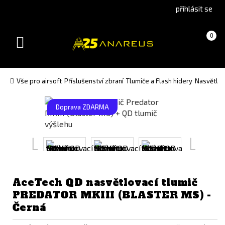
Go
Go
přihlásit se
to
to
English
Slovenčina
Košík
(prázdný)
0
version
(Slovak)
Toggle
version
navigation
Vše pro airsoft
Příslušenství zbraní
Tlumiče a Flash hidery
Nasvětlov
Doprava ZDARMA
AceTech QD nasvětlovací tlumič
PREDATOR MKIII (BLASTER MS) -
Černá