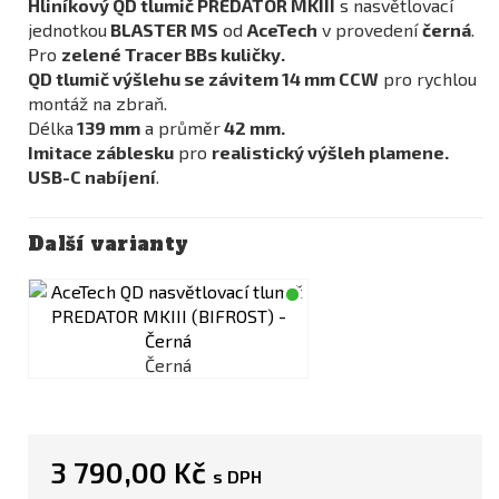
Hliníkový QD tlumič PREDATOR MKIII
s nasvětlovací
jednotkou
BLASTER MS
od
AceTech
v provedení
černá
.
Pro
zelené Tracer BBs kuličky.
QD tlumič výšlehu se závitem 14 mm CCW
pro rychlou
montáž na zbraň.
Délka
139 mm
a průměr
42 mm
.
Imitace záblesku
pro
realistický výšleh plamene.
USB-C nabíjení
.
Další varianty
Černá
3 790,00 Kč
s DPH