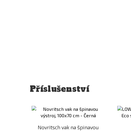
Příslušenství
Přidat
k
porovnání
Novritsch vak na špinavou