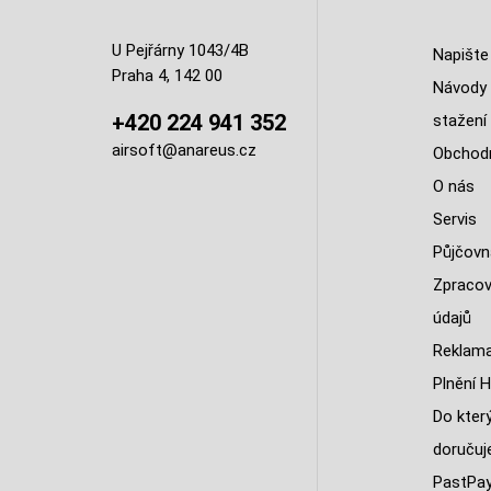
U Pejřárny 1043/4B
Napište
Praha 4, 142 00
Návody 
+420 224 941 352
stažení
airsoft@anareus.cz
Obchodn
O nás
Servis
Půjčovn
Zpracov
údajů
Reklama
Plnění H
Do kter
doruču
PastPa