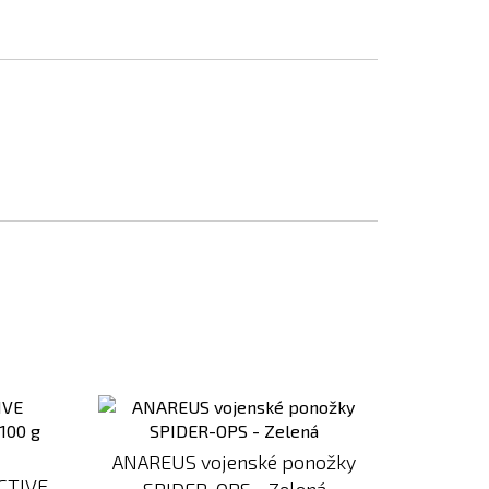
Přidat
Přidat
k
k
porovnání
porovnání
ANAREUS vojenské ponožky
ACTIVE