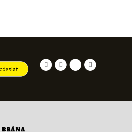
Facebook
YouTube
Vimeo
Instagram
odeslat
Í BRÁNA