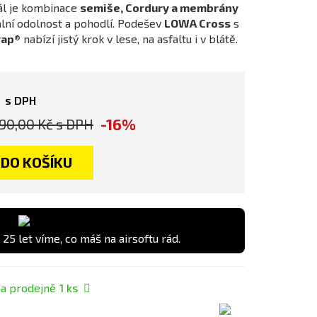
iál je kombinace
semiše, Cordury a membrány
ní odolnost a pohodlí. Podešev
LOWA Cross
s
ap®
nabízí jistý krok v lese, na asfaltu i v blátě.
č
s DPH
-16%
90,00 Kč
s DPH
DO KOŠÍKU
 25 let víme, co máš na airsoftu rád.
a prodejně
1
ks