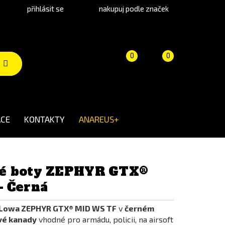
přihlásit se
nakupuj podle značek
Porovnání
Košík
(prázdný)
0
0
produktů
CE
KONTAKTY
ANAREUS+
é boty ZEPHYR GTX®
– Černá
 Lowa ZEPHYR GTX® MID WS TF
v
černém
vé kanady
vhodné pro armádu, policii, na airsoft