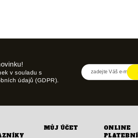
novinku!
inek v souladu s
obních údajů (GDPR).
MŮJ ÚČET
ONLINE
AZNÍKY
PLATEBN