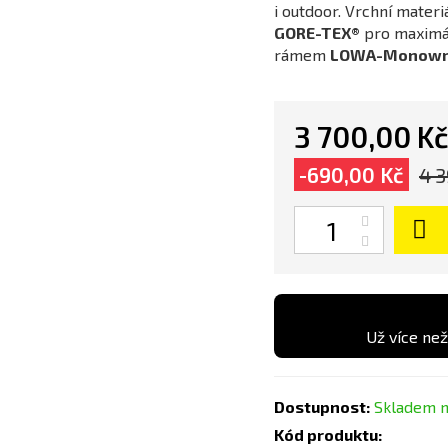
i outdoor. Vrchní mater
GORE-TEX®
pro maximál
rámem
LOWA-Monowr
3 700,00 K
-690,00 Kč
4 3
Počet
Už více než
Dostupnost:
Skladem n
Kód produktu: