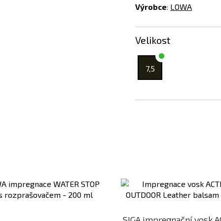
Výrobce
:
LOWA
Velikost
7,5
Přidat
k
porovnání
SIGA impregnační vosk 