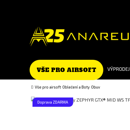
Go
Go
to
to
English
Slovenčina
version
(Slovak)
version
VÝPRODEJ
VŠE PRO AIRSOFT
Vše pro airsoft
Oblečení a Boty
Obuv
Doprava ZDARMA