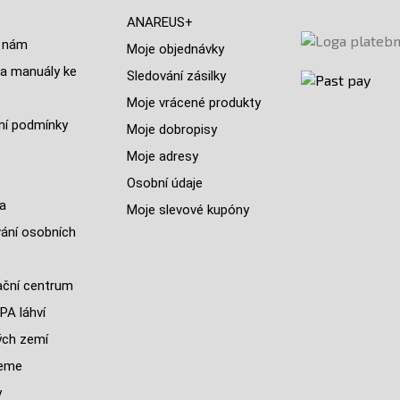
ANAREUS+
 nám
Moje objednávky
a manuály ke
Sledování zásilky
Moje vrácené produkty
í podmínky
Moje dobropisy
Moje adresy
Osobní údaje
a
Moje slevové kupóny
ání osobních
ční centrum
PA láhví
ých zemí
jeme
y