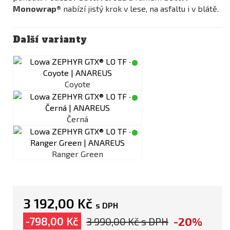
Monowrap®
nabízí jistý krok v lese, na asfaltu i v blátě.
Další varianty
Coyote
Černá
Ranger Green
3 192,00 Kč
s DPH
-20%
-798,00 Kč
3 990,00 Kč
s DPH