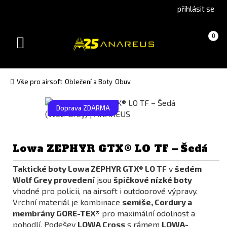
Go
Go
přihlásit se
to
to
English
Slovenčina
Košík
(prázdný)
0
version
(Slovak)
Toggle
version
navigation
Vše pro airsoft
Oblečení a Boty
Obuv
Doprava ZDARMA
Lowa ZEPHYR GTX® LO TF – Šedá
Taktické boty Lowa ZEPHYR GTX® LO TF
v
šedém
Wolf Grey provedení
jsou
špičkové nízké boty
vhodné pro policii, na airsoft i outdoorové výpravy.
Vrchní materiál je kombinace
semiše, Cordury a
membrány GORE-TEX®
pro maximální odolnost a
pohodlí. Podešev
LOWA Cross
s rámem
LOWA-