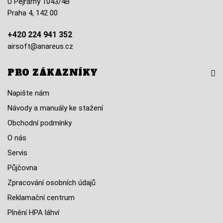
U Pejřárny 1043/4B
Praha 4, 142 00
+420 224 941 352
airsoft@anareus.cz
PRO ZÁKAZNÍKY
Napište nám
Návody a manuály ke stažení
Obchodní podmínky
O nás
Servis
Půjčovna
Zpracování osobních údajů
Reklamační centrum
Plnění HPA láhví