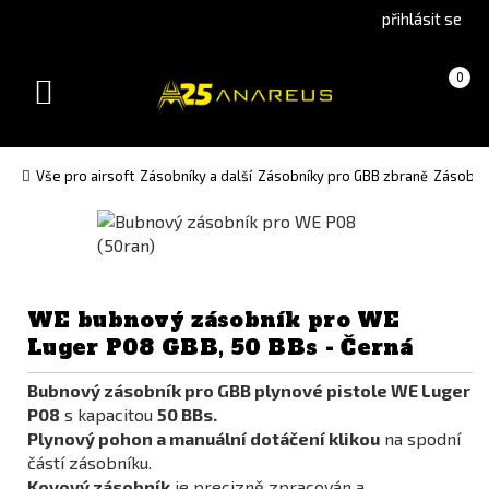
Go
Go
přihlásit se
to
to
English
Slovenčina
Košík
(prázdný)
0
version
(Slovak)
Toggle
version
navigation
Vše pro airsoft
Zásobníky a další
Zásobníky pro GBB zbraně
Zásobník
WE bubnový zásobník pro WE
Luger P08 GBB, 50 BBs - Černá
Bubnový zásobník pro GBB plynové pistole WE Luger
P08
s kapacitou
50 BBs.
Plynový pohon a manuální dotáčení klikou
na spodní
částí zásobníku.
Kovový zásobník
je precizně zpracován a