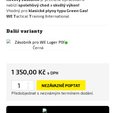
nabízí
spolehlivý chod
a
skvělý výkon!
Vhodný pro
klasické plyny typu Green Gas!
WE
T
actical
T
raining
I
nternational
Další varianty
Černá
1 350,00 Kč
s DPH
Počet
NEZÁVAZNĚ POPTAT
Předobjednat s neznámým termínem dodání.