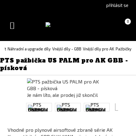
Go
Go
přihlásit se
to
to
English
Slovenčina
Košík
(prázdný)
0
version
(Slovak)
Toggle
version
navigation
soft
Náhradní a upgrade díly
Vnější díly - GBB
Vnější díly pro AK
Pažbičky
PTS pažbička US PALM pro AK GBB -
písková
Je nám líto, ale prodej již skončil
Vhodné pro plynové airsoftové zbraně série AK