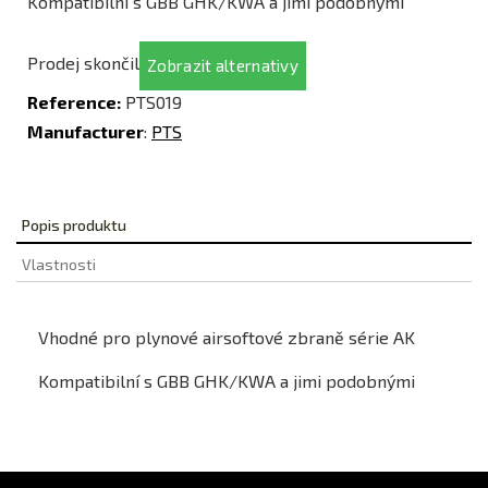
Kompatibilní s GBB GHK/KWA a jimi podobnými
Prodej skončil
Zobrazit alternativy
Reference:
PTS019
Manufacturer
:
PTS
Popis produktu
Vlastnosti
Vhodné pro plynové airsoftové zbraně série AK
Kompatibilní s GBB GHK/KWA a jimi podobnými