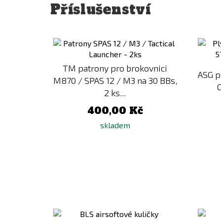
Příslušenství
Přidat
k
porovnání
TM patrony pro brokovnici
ASG p
M870 / SPAS 12 / M3 na 30 BBs,
G
2 ks...
400,00 Kč
skladem
Přidat
k