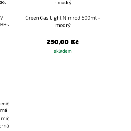
porovnání
porovnání
ky
Green Gas Light Nimrod 500ml -
 BBs
modrý
250,00 Kč
skladem
Přidat
k
porovnání
lumič
erná