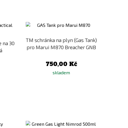
Přidat
Přidat
k
k
porovnání
porovnání
TM schránka na plyn (Gas Tank)
e na 30
pro Marui M870 Breacher GNB
á
750,00 Kč
skladem
Přidat
Přidat
k
k