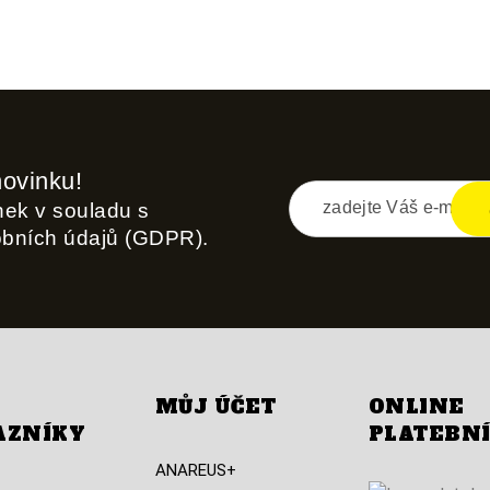
novinku!
inek v souladu s
obních údajů (GDPR).
MŮJ ÚČET
ONLINE
AZNÍKY
PLATEBN
ANAREUS+