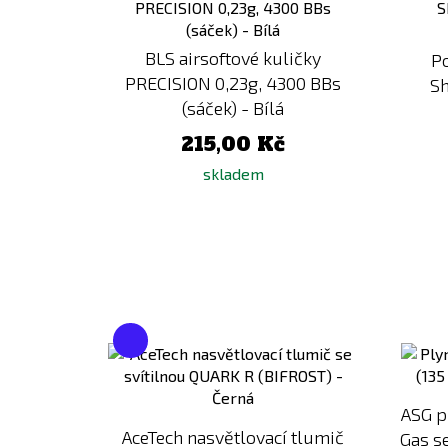
porovnání
BLS airsoftové kuličky
Po
PRECISION 0,23g, 4300 BBs
Sh
(sáček) - Bílá
215,00 Kč
skladem
Přidat
k
porovnání
ASG p
AceTech nasvětlovací tlumič
Gas se