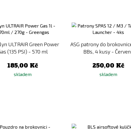
Přidat
k
porovnání
lyn ULTRAIR Green Power
ASG patrony do brokovnic
as (135 PSI) - 570 ml
BBs, 4 kusy - Červen
185,00 Kč
250,00 Kč
skladem
skladem
Přidat
k