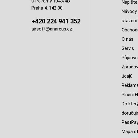
U Pejřárny 1043/4B
Napište
Praha 4, 142 00
Návody 
+420 224 941 352
stažení
airsoft@anareus.cz
Obchodn
O nás
Servis
Půjčovn
Zpracov
údajů
Reklama
Plnění H
Do kter
doruču
PastPa
Mapa st