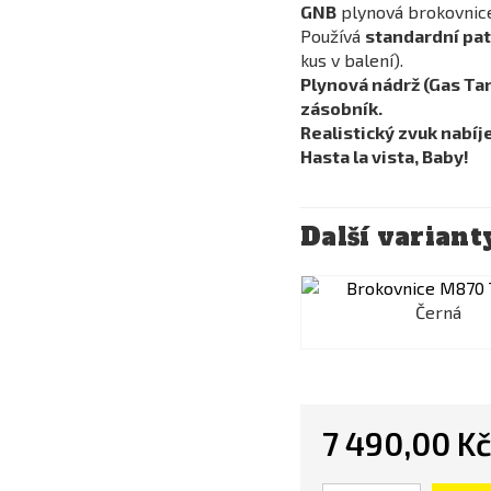
GNB
plynová brokovni
Používá
standardní pa
kus v balení).
Plynová nádrž (Gas Tan
zásobník.
Realistický zvuk nabíj
Hasta la vista, Baby!
Další variant
Černá
7 490,00 K