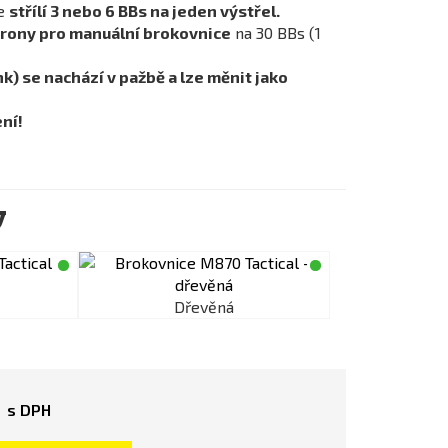
ce
střílí 3 nebo 6 BBs na jeden výstřel.
trony pro manuální brokovnice
na 30 BBs (1
k) se nachází v pažbě a lze měnit jako
ení!
y
Dřevěná
č
s DPH