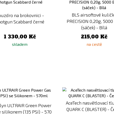
porovnání
BLS airsoftové kulič
uzdro na brokovnici -
PRECISION 0,20g, 5000
otgun Scabbard černé
(sáček) - Bílá
1 330,00 Kč
215,00 Kč
skladem
na cestě
Přidat
k
porovnání
AceTech nasvětlovací t
lyn ULTRAIR Green Power
QUARK C (BLASTER) - Č
 silikonem (135 PSI) - 570