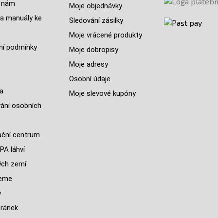
 nám
Moje objednávky
a manuály ke
Sledování zásilky
Moje vrácené produkty
í podmínky
Moje dobropisy
Moje adresy
Osobní údaje
a
Moje slevové kupóny
ání osobních
ční centrum
PA láhví
ých zemí
jeme
y
ránek