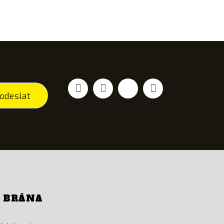
Facebook
YouTube
Vimeo
Instagram
odeslat
Í BRÁNA