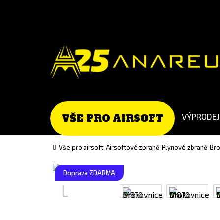
Go
Go
to
to
English
Slovenčina
version
(Slovak)
version
VÝPRODEJ
VŠE PRO AIRSOFT
Vše pro airsoft
Airsoftové zbraně
Plynové zbraně
Bro
Doprava ZDARMA