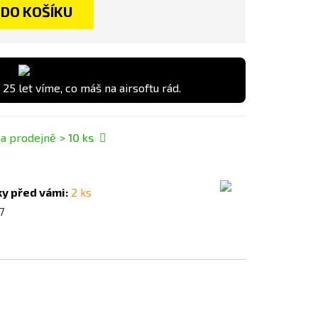
DO KOŠÍKU
 25 let víme, co máš na airsoftu rád.
a prodejně
> 10
ks
ky před vámi:
2 ks
7