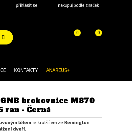
přihlásit se
nakupuj podle značek
Porovnání
Košík
(prázdný)
0
0
produktů
CE
KONTAKTY
ANAREUS+
 GNB brokovnice M870
6 ran - Černá
ovovým tělem
je kratší verze
Remington
ážení dveří
.