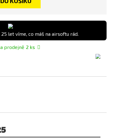
DO KOŠÍKU
 25 let víme, co máš na airsoftu rád.
a prodejně
2
ks
25