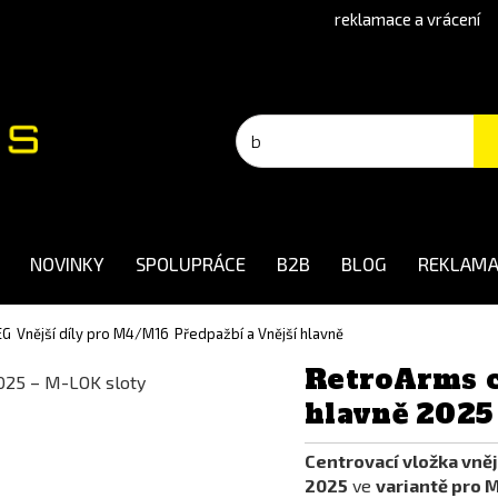
reklamace a vrácení
NOVINKY
SPOLUPRÁCE
B2B
BLOG
REKLAMA
EG
Vnější díly pro M4/M16
Předpažbí a Vnější hlavně
RetroArms c
hlavně 2025
Centrovací vložka vněj
2025
ve
variantě pro 