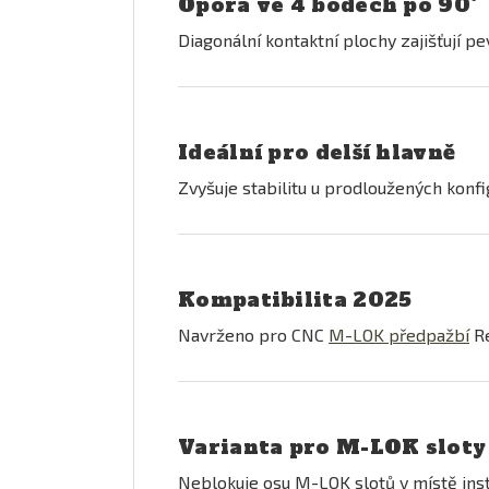
Opora ve 4 bodech po 90°
Diagonální kontaktní plochy zajišťují 
Ideální pro delší hlavně
Zvyšuje stabilitu u prodloužených konfig
Kompatibilita 2025
Navrženo pro CNC
M-LOK předpažbí
Re
Varianta pro M-LOK sloty
Neblokuje osu M-LOK slotů v místě inst