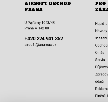
AIRSOFT OBCHOD
PRO
PRAHA
ZÁK
U Pejřárny 1043/4B
Napište
Praha 4, 142 00
Návody 
+420 224 941 352
stažení
airsoft@anareus.cz
Obchodn
O nás
Servis
Půjčovn
Zpracov
údajů
Reklama
Plnění H
Do kter