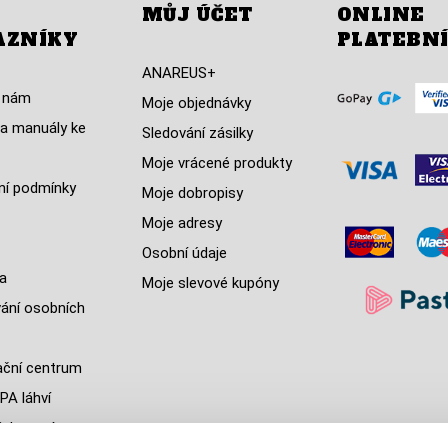
MŮJ ÚČET
ONLINE
AZNÍKY
PLATEBN
ANAREUS+
 nám
Moje objednávky
a manuály ke
Sledování zásilky
Moje vrácené produkty
í podmínky
Moje dobropisy
Moje adresy
Osobní údaje
a
Moje slevové kupóny
ání osobních
ční centrum
PA láhví
ých zemí