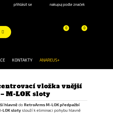
přihlásit se
nakupuj podle značek
Porovnání
Košík
(prázdný)
0
0
produktů
CE
KONTAKTY
ANAREUS+
entrovací vložka vnější
 – M-LOK sloty
ší hlavně
do
RetroArms M-LOK předpažbí
M-LOK sloty
slouží k eliminaci pohybu hlavně