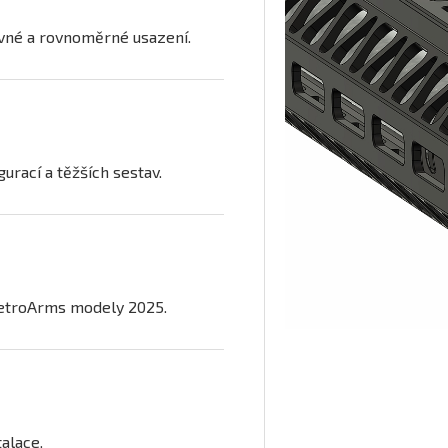
pevné a rovnoměrné usazení.
urací a těžších sestav.
troArms modely 2025.
alace.