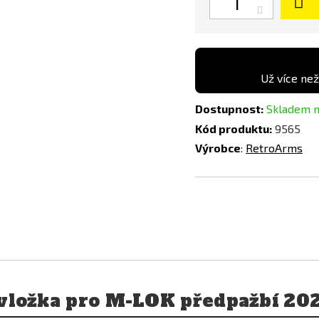
Černá
Už více než
Dostupnost:
Skladem n
Kód produktu:
9565
Výrobce
:
RetroArms
vložka pro M-LOK předpažbí 20