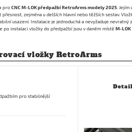
a pro
CNC M-LOK předpažbí RetroArms modely 2025
. Jejím
přesnost, zejména u delších hlavní nebo těžších sestav. Vložk
tabilní usazení. Instalace je jednoduchá a nevyžaduje nevratný
že po instalaci vložky do předpažbí jsou v daném místě
M-LOK 
trovací vložky RetroArms
Detail
edpažbím pro stabilnější