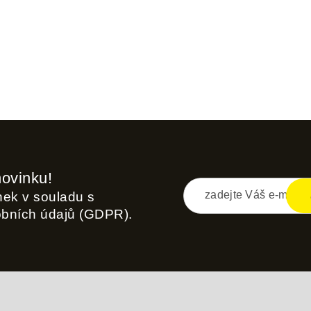
novinku!
inek v souladu s
obních údajů (GDPR).