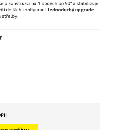
se o konstrukci na 4 bodech po 90° a stabilizuje
tí delších konfigurací.
Jednoduchý upgrade
 střelby.
y
DPH