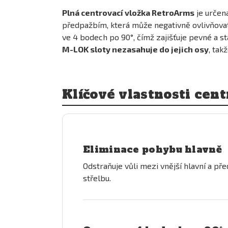
Plná centrovací vložka RetroArms
je určen
předpažbím, která může negativně ovlivňovat 
ve 4 bodech po 90°, čímž zajišťuje pevné a s
M-LOK sloty nezasahuje do jejich osy
, tak
Klíčové vlastnosti cen
Eliminace pohybu hlavně
Odstraňuje vůli mezi vnější hlavní a př
střelbu.