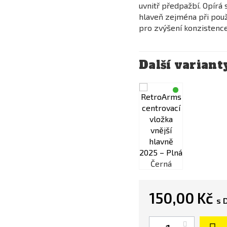
uvnitř předpažbí. Opírá 
hlaveň zejména při použi
pro zvýšení konzistence
Další variant
Černá
Černá
150,00 Kč
s 
Počet