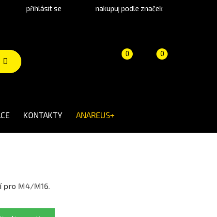
přihlásit se
nakupuj podle značek
Porovnání
Košík
(prázdný)
0
0
produktů
CE
KONTAKTY
ANAREUS+
bí pro M4/M16.