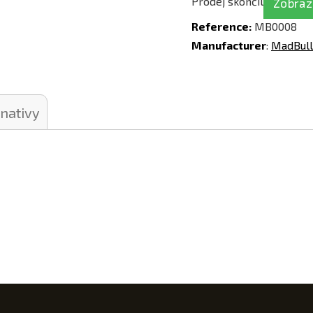
Prodej skončil
Zobrazi
Reference:
MB0008
Manufacturer
:
MadBull
rnativy