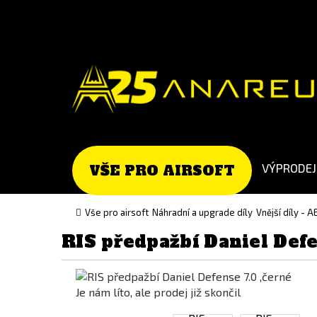
Go
Go
to
to
English
Slovenčina
version
(Slovak)
version
VÝPRODEJ
VŠE PRO AIRSOFT
Vše pro airsoft
Náhradní a upgrade díly
Vnější díly - A
RIS předpažbí Daniel Defe
Je nám líto, ale prodej již skončil