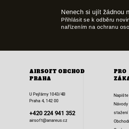
Nenech si ujít žádnou 
Přihlásit se k odběru nov
nařízením na ochranu os
AIRSOFT OBCHOD
PRO
PRAHA
ZÁK
U Pejřárny 1043/4B
Napište
Praha 4, 142 00
Návody 
+420 224 941 352
stažení
airsoft@anareus.cz
Obchodn