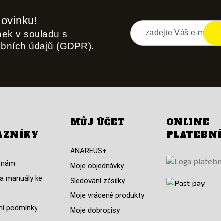
novinku!
inek v souladu s
obních údajů (GDPR).
MŮJ ÚČET
ONLINE
AZNÍKY
PLATEBN
ANAREUS+
 nám
Moje objednávky
a manuály ke
Sledování zásilky
Moje vrácené produkty
í podmínky
Moje dobropisy