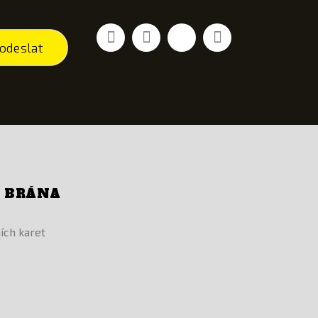
Facebook
YouTube
Vimeo
Instagram
odeslat
Í BRÁNA