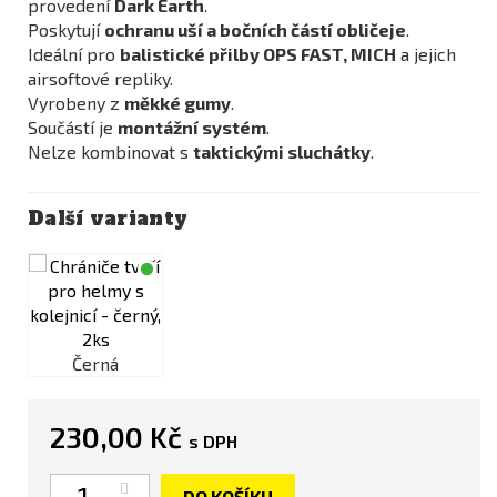
provedení
Dark Earth
.
Poskytují
ochranu uší a bočních částí obličeje
.
Ideální pro
balistické přilby OPS FAST, MICH
a jejich
airsoftové repliky.
Vyrobeny z
měkké gumy
.
Součástí je
montážní systém
.
Nelze kombinovat s
taktickými sluchátky
.
Další varianty
Černá
230,00 Kč
s DPH
Počet
DO KOŠÍKU