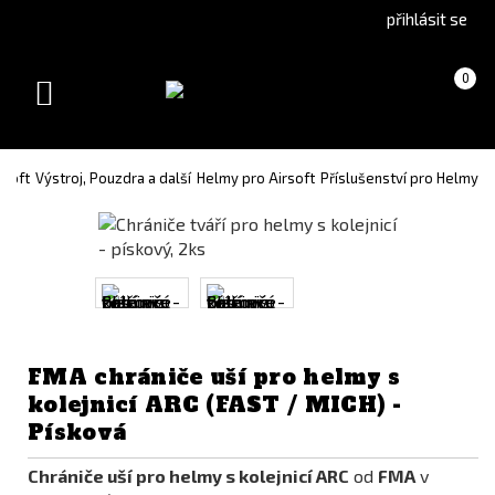
Go
Go
přihlásit se
to
to
English
Slovenčina
Košík
(prázdný)
0
version
(Slovak)
Toggle
version
navigation
rsoft
Výstroj, Pouzdra a další
Helmy pro Airsoft
Příslušenství pro Helmy
FMA chrániče uší pro helmy s
kolejnicí ARC (FAST / MICH) -
Písková
Chrániče uší pro helmy s kolejnicí ARC
od
FMA
v