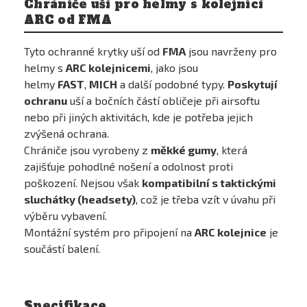
Chrániče uší pro helmy s kolejnicí
ARC od FMA
Tyto ochranné krytky uší od
FMA
jsou navrženy pro
helmy s
ARC kolejnicemi
, jako jsou
helmy
FAST
,
MICH
a další podobné typy.
Poskytují
ochranu
uší a bočních částí obličeje při airsoftu
nebo při jiných aktivitách, kde je potřeba jejich
zvýšená ochrana.
Chrániče jsou vyrobeny z
měkké gumy
, která
zajišťuje pohodlné nošení a odolnost proti
poškození. Nejsou však
kompatibilní s taktickými
sluchátky (headsety)
, což je třeba vzít v úvahu při
výběru vybavení.
Montážní systém pro připojení na
ARC kolejnice
je
součástí balení.
Specifikace