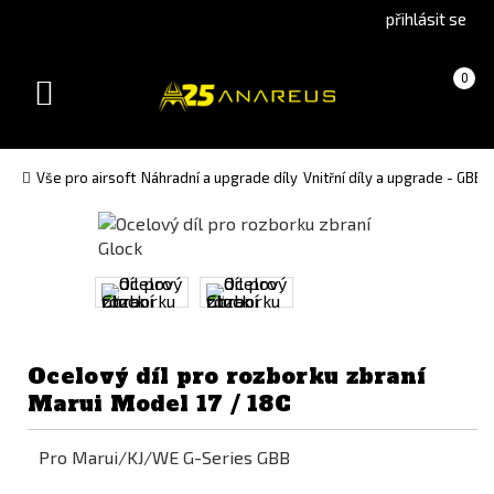
Go
Go
přihlásit se
to
to
English
Slovenčina
Košík
(prázdný)
0
version
(Slovak)
Toggle
version
navigation
Vše pro airsoft
Náhradní a upgrade díly
Vnitřní díly a upgrade - GBB
Ocelový díl pro rozborku zbraní
Marui Model 17 / 18C
Pro Marui/KJ/WE G-Series GBB