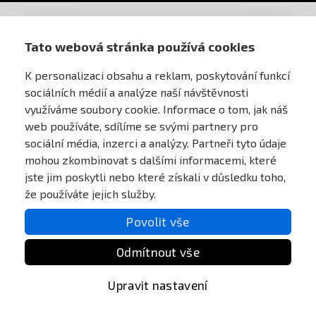
AIRSOFT OBCHOD PRAHA
Tato webová stránka používá cookies
K personalizaci obsahu a reklam, poskytování funkcí
PRO ZÁKAZNÍKY
sociálních médií a analýze naší návštěvnosti
využíváme soubory cookie. Informace o tom, jak náš
MŮJ ÚČET
web používáte, sdílíme se svými partnery pro
sociální média, inzerci a analýzy. Partneři tyto údaje
mohou zkombinovat s dalšími informacemi, které
ONLINE PLATEBNÍ BRÁNA
jste jim poskytli nebo které získali v důsledku toho,
že používáte jejich služby.
Povolit vše
Odmítnout vše
Upravit nastavení
All Rights reserved Anareus 2003 - 2026 |