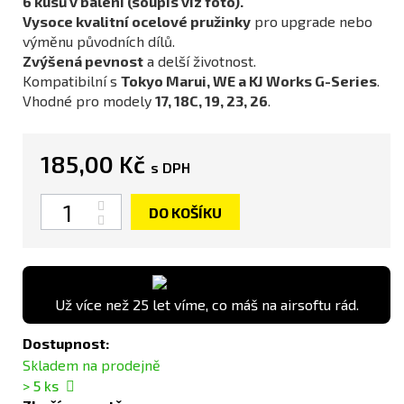
6 kusů v balení (soupis viz foto).
Vysoce kvalitní ocelové pružinky
pro upgrade nebo
výměnu původních dílů.
Zvýšená pevnost
a delší životnost.
Kompatibilní s
Tokyo Marui, WE a KJ Works G-Series
.
Vhodné pro modely
17, 18C, 19, 23, 26
.
185,00 Kč
s DPH
Počet
DO KOŠÍKU
Už více než 25 let víme, co máš na airsoftu rád.
Dostupnost:
Skladem na prodejně
> 5
ks