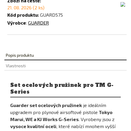
Zboží na cestě:
21. 08. 2026 (2 ks)
Kód produktu:
GUARD575
Výrobce
:
GUARDER
Popis produktu
Vlastnosti
Set ocelových pružinek pro TM G-
Series
Guarder set ocelových pružinek
je ideálním
upgradem pro plynové airsoftové pistole
Tokyo
Marui, WE a KJ Works G-Series
. Vyrobeny jsou z
vysoce kvalitní oceli
, které nabízí mnohem vyšší