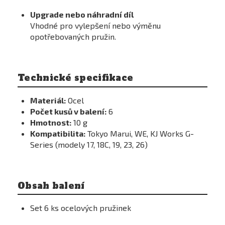
Upgrade nebo náhradní díl
Vhodné pro vylepšení nebo výměnu
opotřebovaných pružin.
Technické specifikace
Materiál:
Ocel
Počet kusů v balení:
6
Hmotnost:
10 g
Kompatibilita:
Tokyo Marui, WE, KJ Works G-
Series (modely 17, 18C, 19, 23, 26)
Obsah balení
Set 6 ks ocelových pružinek