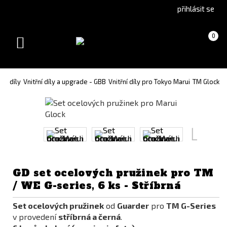
Go
Go
přihlásit se
to
to
English
Slovenčina
Košík
(prázdný)
0
version
(Slovak)
Toggle
version
navigation
de díly
Vnitřní díly a upgrade - GBB
Vnitřní díly pro Tokyo Marui
TM Glock
GD set ocelových pružinek pro TM
/ WE G-series, 6 ks - Stříbrná
Set ocelových pružinek
od
Guarder
pro
TM G-Series
v provedení
stříbrná a černá
.