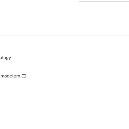
nology
s modelem E2.