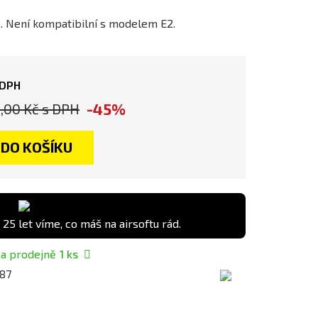
. Není kompatibilní s modelem E2.
 DPH
-45%
,00 Kč
s DPH
DO KOŠÍKU
 25 let víme, co máš na airsoftu rád.
a prodejně
1
ks
87