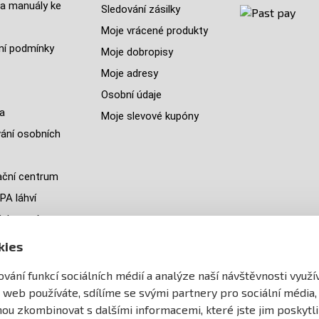
a manuály ke
Sledování zásilky
Moje vrácené produkty
í podmínky
Moje dobropisy
Moje adresy
Osobní údaje
a
Moje slevové kupóny
ání osobních
ční centrum
PA láhví
ých zemí
jeme
kies
y
vání funkcí sociálních médií a analýze naší návštěvnosti využ
ránek
 web používáte, sdílíme se svými partnery pro sociální média,
ohou zkombinovat s dalšími informacemi, které jste jim poskytli