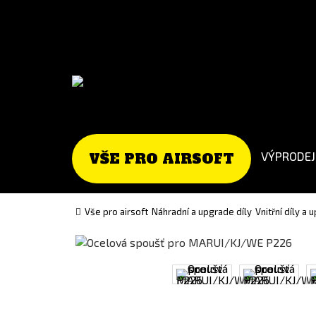
Go
Go
to
to
English
Slovenčina
version
(Slovak)
version
VÝPRODEJ
VŠE PRO AIRSOFT
Vše pro airsoft
Náhradní a upgrade díly
Vnitřní díly a