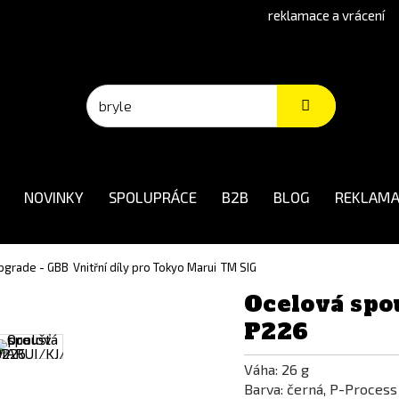
reklamace a vrácení
NOVINKY
SPOLUPRÁCE
B2B
BLOG
REKLAMA
 upgrade - GBB
Vnitřní díly pro Tokyo Marui
TM SIG
Ocelová sp
P226
Váha: 26 g
Barva: černá, P-Process