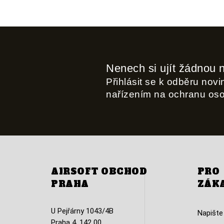
Nenech si ujít žádnou 
Přihlásit se k odběru nov
nařízením na ochranu os
AIRSOFT OBCHOD
PRO
PRAHA
ZÁK
U Pejřárny 1043/4B
Napište
Praha 4, 142 00