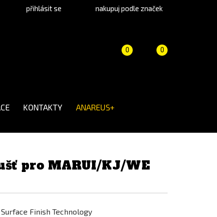
přihlásit se
nakupuj podle značek
Porovnání
Košík
(prázdný)
0
0
produktů
CE
KONTAKTY
ANAREUS+
oušť pro MARUI/KJ/WE
 Surface Finish Technology