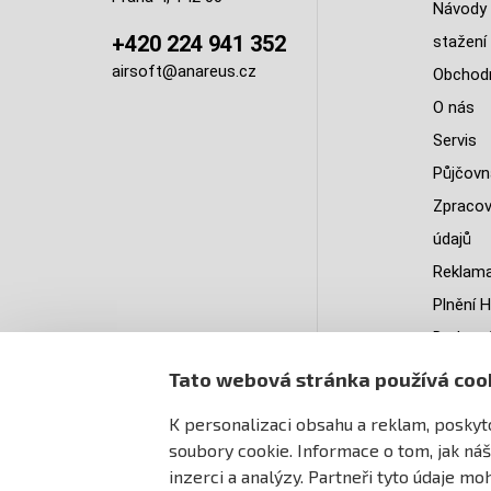
Návody 
+420 224 941 352
stažení
airsoft@anareus.cz
Obchodn
O nás
Servis
Půjčovn
Zpracov
údajů
Reklama
Plnění H
Do kter
doruču
Tato webová stránka používá coo
PastPa
K personalizaci obsahu a reklam, poskyto
Mapa st
soubory cookie. Informace o tom, jak náš
inzerci a analýzy. Partneři tyto údaje m