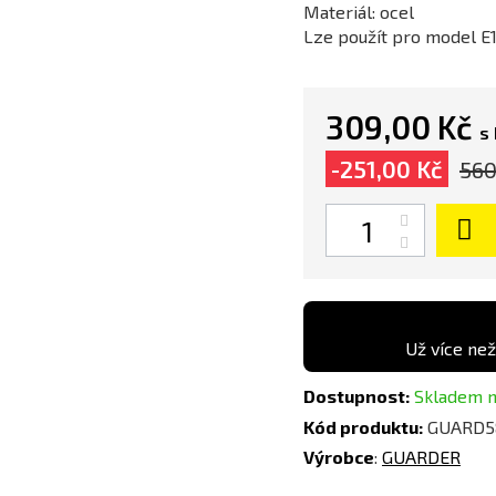
Materiál: ocel
Lze použít pro model E1
309,00 Kč
s
-251,00 Kč
560
Počet
Už více než
Dostupnost:
Skladem n
Kód produktu:
GUARD5
Výrobce
:
GUARDER