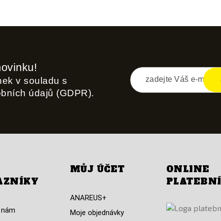
novinku!
inek v souladu s
obních údajů (GDPR).
MŮJ ÚČET
ONLINE
AZNÍKY
PLATEBN
ANAREUS+
 nám
Moje objednávky