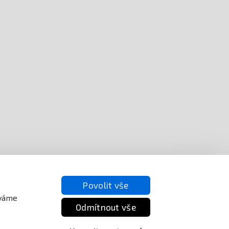
Povolit vše
íváme
Odmítnout vše