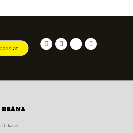
Facebook
YouTube
Vimeo
Instagram
odeslat
Í BRÁNA