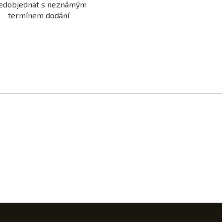
edobjednat s neznámým
termínem dodání