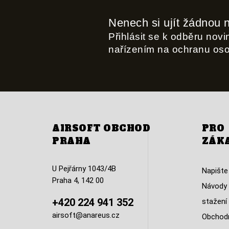
Nenech si ujít žádnou 
Přihlásit se k odběru nov
nařízením na ochranu os
AIRSOFT OBCHOD
PRO
PRAHA
ZÁK
U Pejřárny 1043/4B
Napište
Praha 4, 142 00
Návody 
+420 224 941 352
stažení
airsoft@anareus.cz
Obchodn