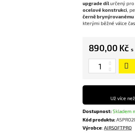
upgrade díl
určený pro 
ocelové konstrukci
, p
černě brynýrovanému
kterými běžné válce čast
890,00 Kč
s
Počet
Už více než
Dostupnost:
Skladem n
Kód produktu:
ASPRO2
Výrobce
:
AIRSOFTPRO