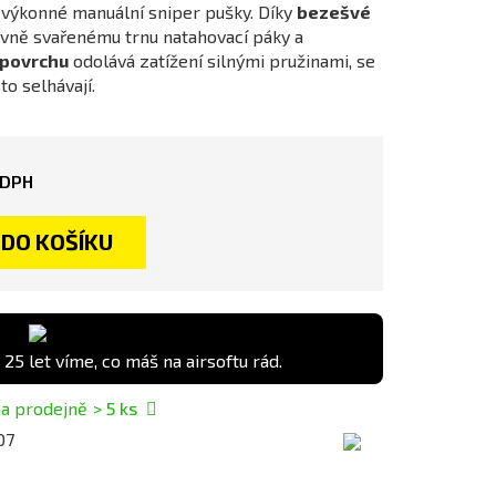
výkonné manuální sniper pušky. Díky
bezešvé
evně svařenému trnu natahovací páky a
 povrchu
odolává zatížení silnými pružinami, se
o selhávají.
 DPH
DO KOŠÍKU
 25 let víme, co máš na airsoftu rád.
a prodejně
> 5
ks
07