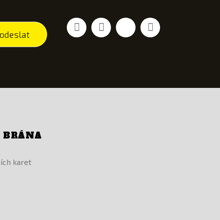
Facebook
YouTube
Vimeo
Instagram
odeslat
Í BRÁNA