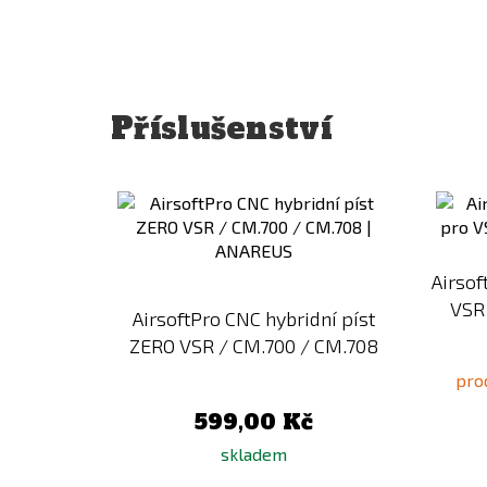
Příslušenství
Přidat
k
porovnání
Airsof
VSR
AirsoftPro CNC hybridní píst
ZERO VSR / CM.700 / CM.708
prod
599,00 Kč
skladem