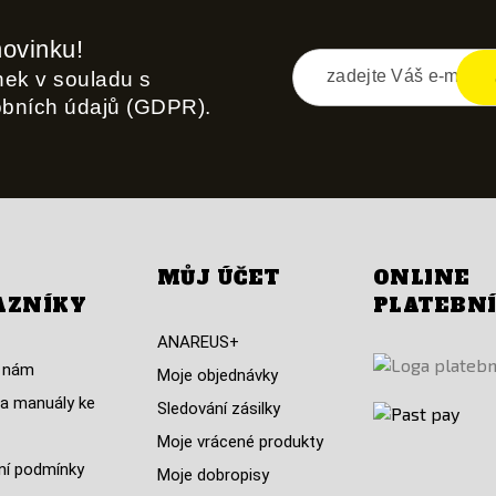
novinku!
inek v souladu s
obních údajů (GDPR).
MŮJ ÚČET
ONLINE
AZNÍKY
PLATEBN
ANAREUS+
 nám
Moje objednávky
a manuály ke
Sledování zásilky
Moje vrácené produkty
í podmínky
Moje dobropisy