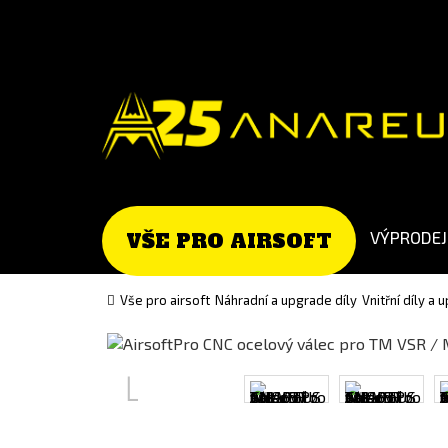
Go
Go
to
to
English
Slovenčina
version
(Slovak)
version
VÝPRODEJ
VŠE PRO AIRSOFT
Vše pro airsoft
Náhradní a upgrade díly
Vnitřní díly a