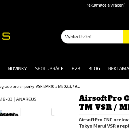
reklamace a vrácení
NOVINKY
SPOLUPRÁCE
B2B
BLOG
REKLAMA
 upgrade pro sniperky
VSR,BAR10 a MB02,3,7,9…
AirsoftPro 
TM VSR / M
AirsoftPro CNC ocelov
Tokyo Marui VSR a rep