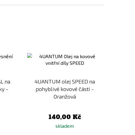
Přidat
Přidat
k
k
porovnání
porovnání
L na
4UANTUM olej SPEED na
ky -
pohyblivé kovové části -
Oranžová
140,00 Kč
skladem