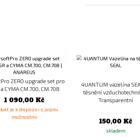
Přidat
k
porovnání
tPro ZERO upgrade set pro
4UANTUM vazelína SEA
 a CYMA CM.700, CM.708
těsnění vzduchotechni
1 090,00 Kč
Transparentní
ukt je k dispozici s jinými
možnostmi
150,00 Kč
skladem