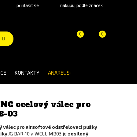
přihlásit se
nakupuj podle značek
Porovnání
Košík
(prázdný)
0
0
produktů
CE
KONTAKTY
ANAREUS+
CNC ocelový válec pro
B-03
ý válec pro airsoftové odstřelovací pušky
liky
JG BAR-10 a WELL MB03 je
zesílený