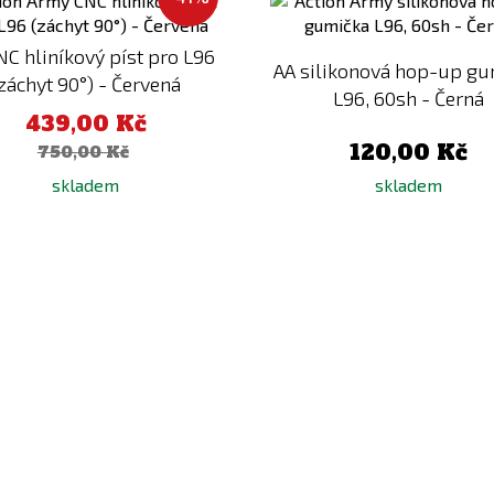
k
porovnání
NC hliníkový píst pro L96
AA silikonová hop-up g
záchyt 90°) - Červená
L96, 60sh - Černá
439,00 Kč
120,00 Kč
750,00 Kč
skladem
skladem