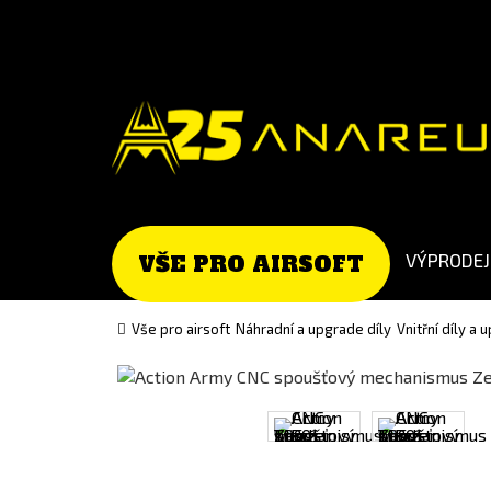
Go
Go
to
to
English
Slovenčina
version
(Slovak)
version
VÝPRODEJ
VŠE PRO AIRSOFT
Vše pro airsoft
Náhradní a upgrade díly
Vnitřní díly a