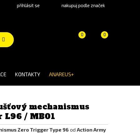
přihlásit se
nakupuj podle značek
Porovnání
Košík
(prázdný)
0
0
produktů
CE
KONTAKTY
ANAREUS+
ušťový mechanismus
r L96 / MB01
ismus Zero Trigger Type 96
od
Action Army