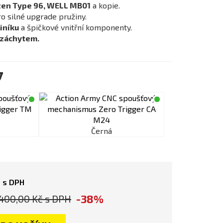
en Type 96, WELL MB01
a kopie.
o silné upgrade pružiny.
iníku
a špičkové vnitřní komponenty.
 záchytem.
y
Černá
s DPH
-38%
400,00 Kč
s DPH