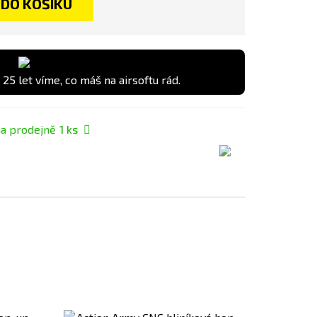
DO KOŠÍKU
 25 let víme, co máš na airsoftu rád.
a prodejně
1
ks
Přidat
Přidat