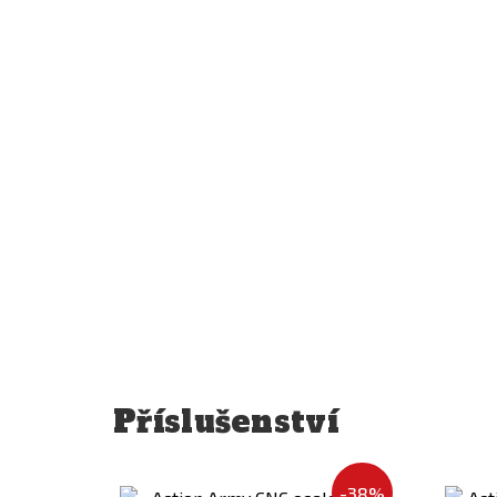
Příslušenství
Přidat
-38%