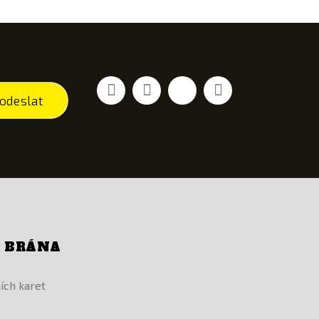
Facebook
YouTube
Vimeo
Instagram
odeslat
Í BRÁNA