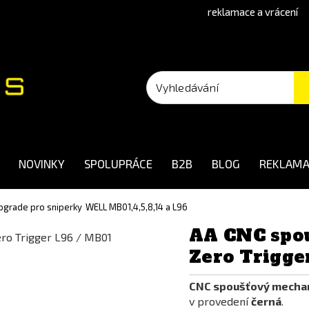
reklamace a vrácení
NOVINKY
SPOLUPRÁCE
B2B
BLOG
REKLAMA
 upgrade pro sniperky
WELL MB01,4,5,8,14 a L96
AA CNC spo
Zero Trigge
CNC spoušťový mechan
v provedení
černá
.