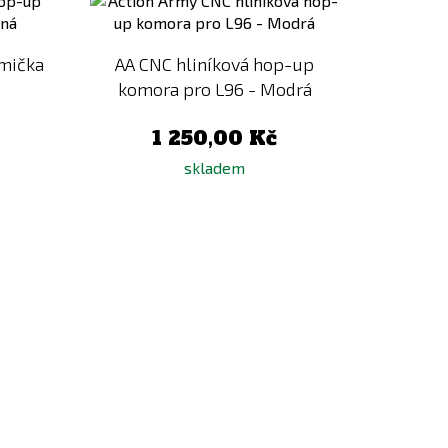
k
k
porovnání
porovnání
umička
AA CNC hliníková hop-up
komora pro L96 - Modrá
1 250,00 Kč
skladem