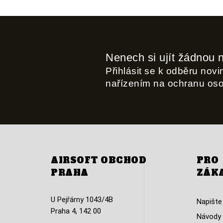
Nenech si ujít žádnou 
Přihlásit se k odběru nov
nařízením na ochranu os
AIRSOFT OBCHOD
PRO
PRAHA
ZÁK
U Pejřárny 1043/4B
Napište
Praha 4, 142 00
Návody 