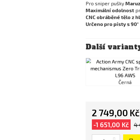
Pro sniper pušky
Maruz
Maximální odolnost
pr
CNC obráběné tělo z hl
Určeno pro písty s 90°
Další variant
Černá
2 749,00 Kč
-1 651,00 Kč
4 
Počet