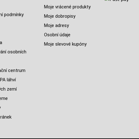
Moje vrácené produkty
í podmínky
Moje dobropisy
Moje adresy
Osobní údaje
a
Moje slevové kupóny
ání osobních
ční centrum
PA láhví
ých zemí
jeme
y
ránek