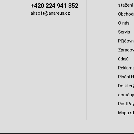
+420 224 941 352
stažení
airsoft@anareus.cz
Obchodn
O nás
Servis
Půjčovn
Zpracov
údajů
Reklama
Plnění H
Do kter
doruču
PastPa
Mapa st