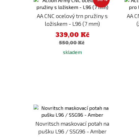
k
porovnání
AA CNC ocelový trn pružiny s
AA C
ložiskem - L96 (7 mm)
(
339,00 Kč
550,00 Kč
skladem
Přidat
k
porovnání
Novritsch maskovací potah na
pušku L96 / SSG96 - Amber