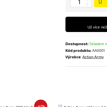
Už více než
Dostupnost:
Skladem n
Kód produktu:
AA0001
Výrobce
:
Action Army
Přidat
-41%