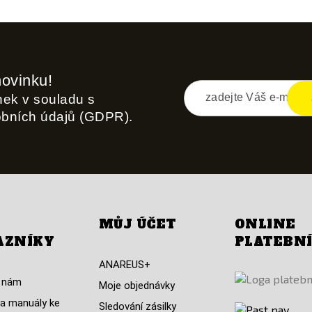
novinku!
inek v souladu s
obních údajů (GDPR).
MŮJ ÚČET
ONLINE
AZNÍKY
PLATEBN
ANAREUS+
 nám
Moje objednávky
a manuály ke
Sledování zásilky