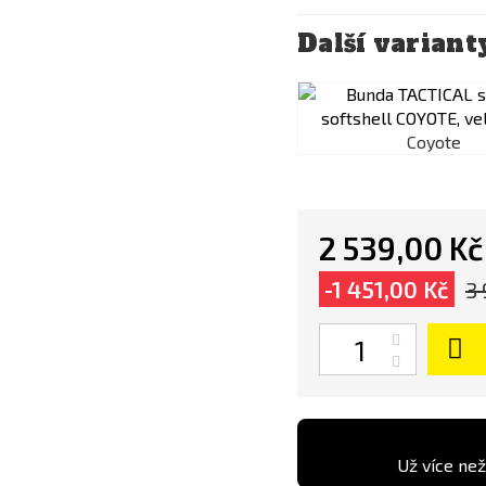
Další variant
Coyote
2 539,00 Kč
-1 451,00 Kč
3 
Počet
Už více než