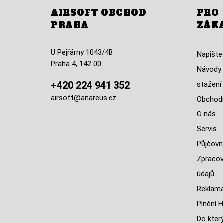
AIRSOFT OBCHOD
PRO
PRAHA
ZÁK
U Pejřárny 1043/4B
Napište
Praha 4, 142 00
Návody 
+420 224 941 352
stažení
airsoft@anareus.cz
Obchodn
O nás
Servis
Půjčovn
Zpracov
údajů
Reklama
Plnění H
Do kter