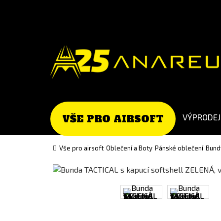
Go
Go
to
to
English
Slovenčina
version
(Slovak)
version
VÝPRODEJ
VŠE PRO AIRSOFT
Vše pro airsoft
Oblečení a Boty
Pánské oblečení
Bund