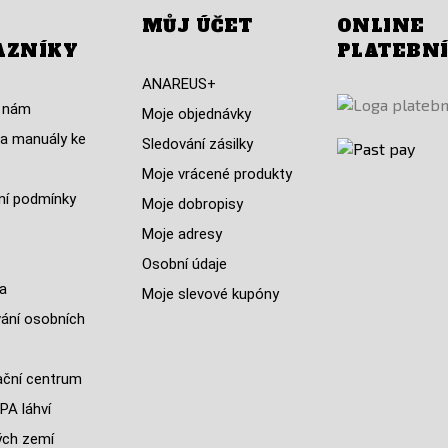
MŮJ ÚČET
ONLINE
AZNÍKY
PLATEBN
ANAREUS+
 nám
Moje objednávky
a manuály ke
Sledování zásilky
Moje vrácené produkty
í podmínky
Moje dobropisy
Moje adresy
Osobní údaje
a
Moje slevové kupóny
ání osobních
ční centrum
PA láhví
ých zemí