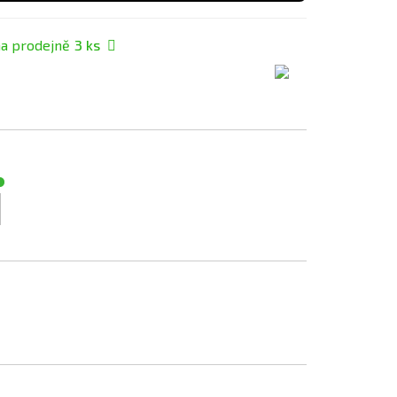
a prodejně
3
ks