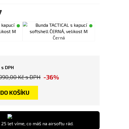
y
Černá
s DPH
-36%
990,00 Kč
s DPH
DO KOŠÍKU
 25 let víme, co máš na airsoftu rád.