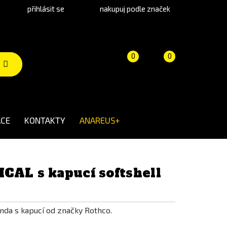
přihlásit se
nakupuj podle značek
Porovnání
Košík
(prázdný)
0
0
produktů
CE
KONTAKTY
ANAREUS+
CAL s kapucí softshell
unda s kapucí od značky Rothco.