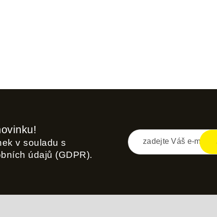
novinku!
inek v souladu s
obních údajů (GDPR).