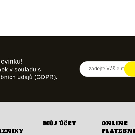
novinku!
inek v souladu s
obních údajů (GDPR).
MŮJ ÚČET
ONLINE
AZNÍKY
PLATEBN