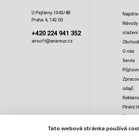
U Pejřárny 1043/4B
Napište
Praha 4, 142 00
Návody 
+420 224 941 352
stažení
airsoft@anareus.cz
Obchodn
O nás
Servis
Půjčovn
Zpracov
údajů
Reklama
Plnění H
Do kter
doruču
Tato webová stránka používá coo
PastPa