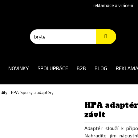
reklamace a vrácení
NOVINKY
SPOLUPRÁCE
B2B
BLOG
REKLAMA
í díly - HPA
Spojky a adaptéry
HPA adaptér
závit
Adaptér slouží k přip
Nahradíte jím nápustn