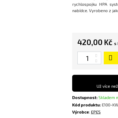
rychlospojku HPA sys
nabídce. Vyrobeno z jakos
420,00 Kč
s
Počet
Už více než
Dostupnost:
Skladem n
Kód produktu:
E100-K
Výrobce
:
EPES