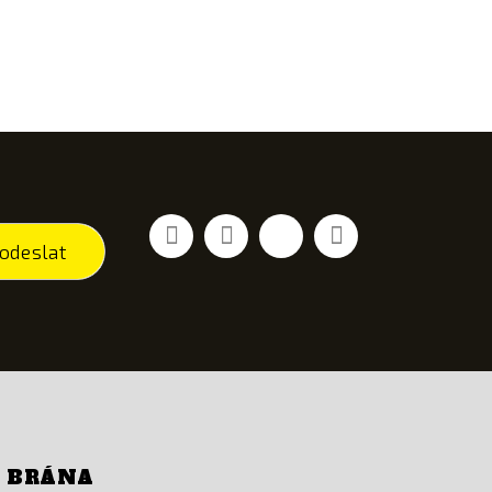
Facebook
YouTube
Vimeo
Instagram
odeslat
Í BRÁNA