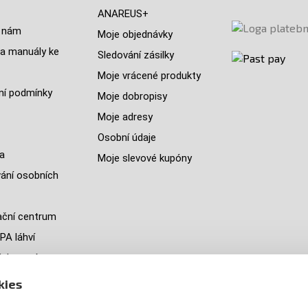
ANAREUS+
 nám
Moje objednávky
a manuály ke
Sledování zásilky
Moje vrácené produkty
í podmínky
Moje dobropisy
Moje adresy
Osobní údaje
a
Moje slevové kupóny
ání osobních
ční centrum
PA láhví
ých zemí
jeme
kies
y