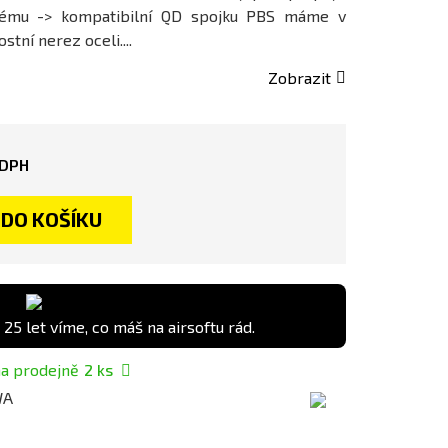
tému -> kompatibilní QD spojku PBS máme v
tní nerez oceli....
Zobrazit
 DPH
DO KOŠÍKU
 25 let víme, co máš na airsoftu rád.
a prodejně
2
ks
WA