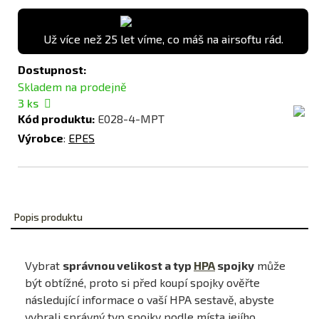
Už více než 25 let víme, co máš na airsoftu rád.
Dostupnost:
Skladem na prodejně
3
ks
Kód produktu:
E028-4-MPT
Výrobce
:
EPES
Popis produktu
Vybrat
správnou velikost a typ
HPA
spojky
může
být obtížné, proto si před koupí spojky ověřte
následující informace o vaší HPA sestavě, abyste
vybrali správný typ spojky podle místa jejího