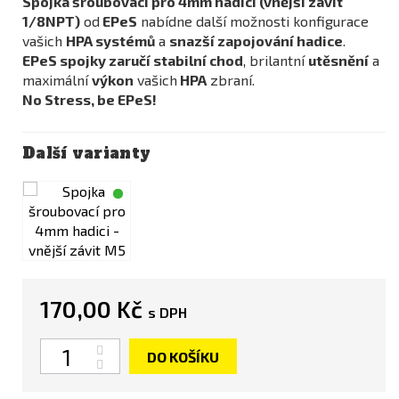
Spojka šroubovací pro 4mm hadici (vnější závit
1/8NPT)
od
EPeS
nabídne další možnosti konfigurace
vašich
HPA systémů
a
snazší zapojování hadice
.
EPeS spojky zaručí stabilní chod
, brilantní
utěsnění
a
maximální
výkon
vašich
HPA
zbraní.
No Stress, be EPeS!
Další varianty
170,00 Kč
s DPH
Počet
DO KOŠÍKU