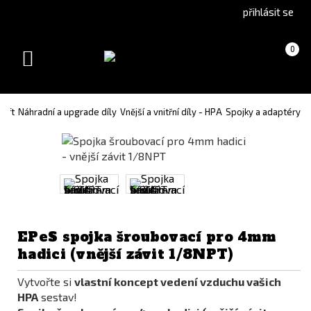
Go
Go
přihlásit se
to
to
English
Slovenčina
Košík
(prázdný)
0
version
(Slovak)
Toggle
version
navigation
soft
Náhradní a upgrade díly
Vnější a vnitřní díly - HPA
Spojky a adaptéry
EPeS spojka šroubovací pro 4mm
hadici (vnější závit 1/8NPT)
Vytvořte si
vlastní koncept vedení vzduchu vašich
HPA
sestav!