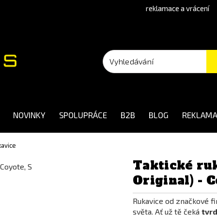
reklamace a vrácení
NOVINKY
SPOLUPRÁCE
B2B
BLOG
REKLAMA
kavice
Taktické r
Original) - 
Rukavice od značkové f
světa. Ať už tě čeká
tvr