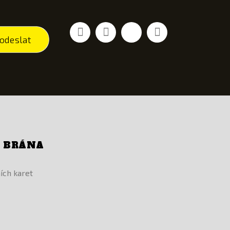
Facebook
YouTube
Vimeo
Instagram
odeslat
Í BRÁNA