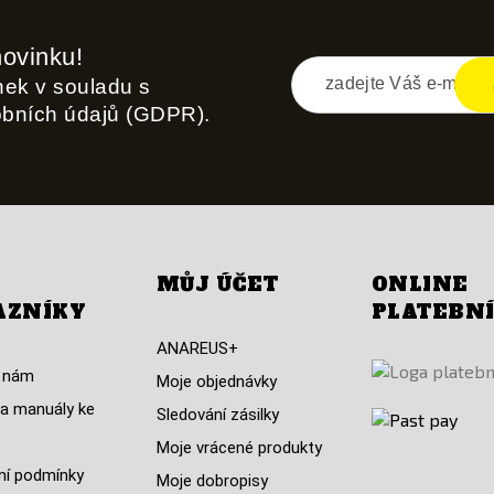
novinku!
inek v souladu s
obních údajů (GDPR).
MŮJ ÚČET
ONLINE
AZNÍKY
PLATEBN
ANAREUS+
 nám
Moje objednávky
a manuály ke
Sledování zásilky
Moje vrácené produkty
í podmínky
Moje dobropisy