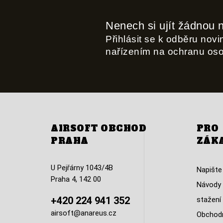
Nenech si ujít žádnou 
Přihlásit se k odběru nov
nařízením na ochranu os
AIRSOFT OBCHOD
PRO
PRAHA
ZÁK
U Pejřárny 1043/4B
Napište
Praha 4, 142 00
Návody 
+420 224 941 352
stažení
airsoft@anareus.cz
Obchodn