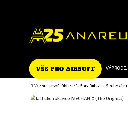
Go
Go
to
to
English
Slovenčina
version
(Slovak)
version
VÝPRODEJ
VŠE PRO AIRSOFT
Vše pro airsoft
Oblečení a Boty
Rukavice
Střelecké ru