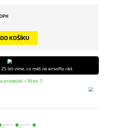
 DPH
DO KOŠÍKU
 25 let víme, co máš na airsoftu rád.
a prodejně
> 10
ks