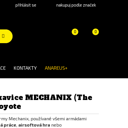
přihlásit se
nakupuj podle značek
Porovnání
Košík
(prázdný)
0
0
produktů
CE
KONTAKTY
ANAREUS+
ukavice MECHANIX (The
Coyote
irmy Mechanix, používané všemi armádami
dá práce
,
airsoftová hra
nebo