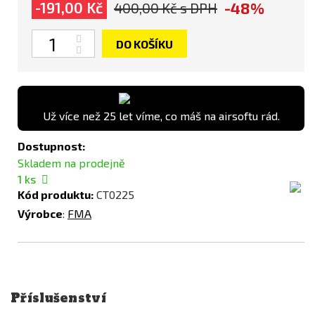
-48%
-191,00 Kč
400,00 Kč
s DPH
Počet
DO KOŠÍKU
Už více než 25 let víme, co máš na airsoftu rád.
Dostupnost:
Skladem na prodejně
1
ks
Kód produktu:
CT0225
Výrobce
:
FMA
Příslušenství