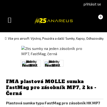
Go
Go
přihlásit se
to
to
English
Slovenčina
Košík
(prázdný)
0
version
(Slovak)
Toggle
version
navigation
Vše pro airsoft
Výstroj, Pouzdra a další
Sumky, Kapsy, Odhazováky
S
FMA plastová MOLLE sumka
FastMag pro zásobník MP7, 2 ks -
Černá
Plastová sumka typu FastMag pro zásobník HK MP7