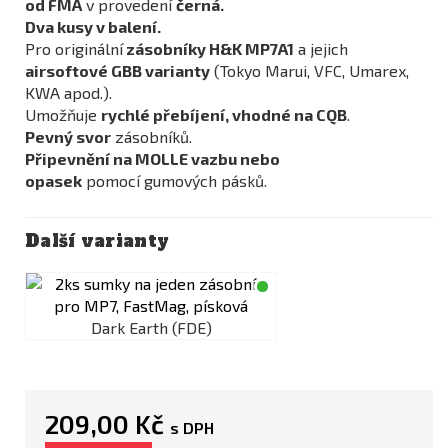
od FMA
v provedení
černá.
Dva kusy v balení.
Pro originální
zásobníky H&K MP7A1
a jejich
airsoftové GBB varianty
(Tokyo Marui, VFC, Umarex,
KWA apod.).
Umožňuje
rychlé přebíjení, vhodné na CQB
.
Pevný svor
zásobníků.
Připevnění na MOLLE vazbu nebo
opasek
pomocí gumových pásků.
Další varianty
Dark Earth (FDE)
209,00 Kč
s DPH