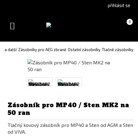
Go
Go
přihlásit se
to
to
English
Slovenčina
Košík
(prázdný)
0
version
(Slovak)
Toggle
version
navigation
y a další
Zásobníky pro AEG zbraně
Ostatní zásobníky
Tlačné zásobníky
Zásobník pro MP40 / Sten MK2 na
50 ran
Tlačný kovový zásobník pro MP40 a Sten od AGM a Sten
od VIVA.