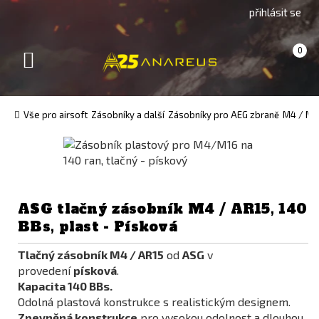
Go
Go
přihlásit se
to
to
English
Slovenčina
Košík
(prázdný)
0
version
(Slovak)
Toggle
version
navigation
Vše pro airsoft
Zásobníky a další
Zásobníky pro AEG zbraně
M4 / M1
ASG tlačný zásobník M4 / AR15, 140
BBs, plast - Písková
Tlačný zásobník M4 / AR15
od
ASG
v
provedení
písková
.
Kapacita 140 BBs.
Odolná plastová konstrukce s realistickým designem.
Zpevněná konstrukce
pro vysokou odolnost a dlouhou