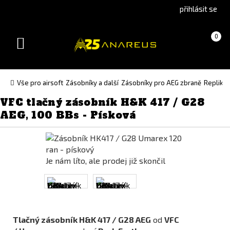
Go
Go
přihlásit se
to
to
English
Slovenčina
Košík
(prázdný)
0
version
(Slovak)
Toggle
version
navigation
Vše pro airsoft
Zásobníky a další
Zásobníky pro AEG zbraně
Repliky 
VFC tlačný zásobník H&K 417 / G28
AEG, 100 BBs - Písková
Je nám líto, ale prodej již skončil
Tlačný zásobník H&K 417 / G28 AEG
od
VFC