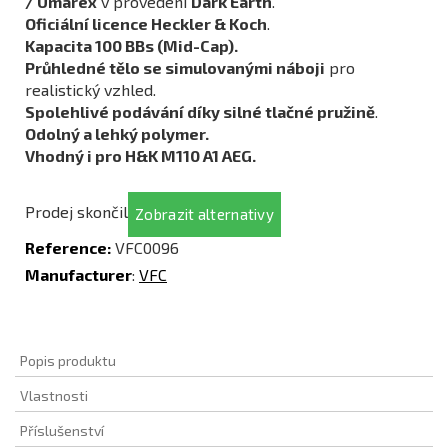
/ Umarex
v provedení
Dark Earth
.
Oficiální licence Heckler & Koch
.
Kapacita 100 BBs (Mid-Cap).
Průhledné tělo se simulovanými náboji
pro
realistický vzhled.
Spolehlivé podávání díky silné tlačné pružině
.
Odolný a lehký polymer.
Vhodný i pro
H&K M110 A1 AEG
.
Prodej skončil
Zobrazit alternativy
Reference:
VFC0096
Manufacturer
:
VFC
Popis produktu
Vlastnosti
Příslušenství