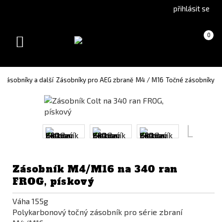
Go
Go
přihlásit se
to
to
English
Slovenčina
Košík
(prázdný)
0
version
(Slovak)
Toggle
version
navigation
Zásobníky a další
Zásobníky pro AEG zbraně
M4 / M16
Točné zásobníky
Zásobník M4/M16 na 340 ran
FROG, pískový
Váha 155g
Polykarbonový točný zásobník pro série zbraní