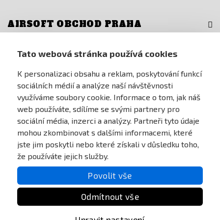
AIRSOFT OBCHOD PRAHA
PRO ZÁKAZNÍKY
Tato webová stránka používá cookies
K personalizaci obsahu a reklam, poskytování funkcí
MŮJ ÚČET
sociálních médií a analýze naší návštěvnosti
využíváme soubory cookie. Informace o tom, jak náš
ONLINE PLATEBNÍ BRÁNA
web používáte, sdílíme se svými partnery pro
sociální média, inzerci a analýzy. Partneři tyto údaje
mohou zkombinovat s dalšími informacemi, které
jste jim poskytli nebo které získali v důsledku toho,
že používáte jejich služby.
Povolit vše
Odmítnout vše
All Rights reserved Anareus 2003 - 2026 |
Created by
BEST FOR NET
Upravit nastavení