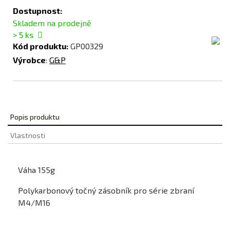
Dostupnost:
Skladem na prodejně
> 5
ks
Kód produktu:
GP00329
Výrobce
:
G&P
Popis produktu
Vlastnosti
Váha 155g
Polykarbonový točný zásobník pro série zbraní
M4/M16