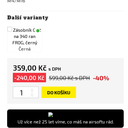
M4/M16
Další varianty
Černá
359,00 Kč
s DPH
-40%
-240,00 Kč
599,00 Kč
s DPH
Počet
DO KOŠÍKU
Už více než 25 let víme, co máš na airsoftu rád.