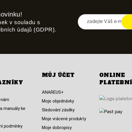
novinku!
inek v souladu s
obních údajů (GDPR).
MŮJ ÚČET
ONLINE
AZNÍKY
PLATEBN
ANAREUS+
 nám
Moje objednávky
a manuály ke
Sledování zásilky
Moje vrácené produkty
í podmínky
Moje dobropisy