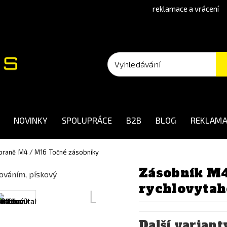
reklamace a vrácení
NOVINKY
SPOLUPRÁCE
B2B
BLOG
REKLAMA
braně
M4 / M16
Točné zásobníky
Zásobník M4
rychlovytah
Další variant