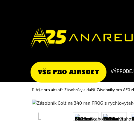
Go
Go
to
to
English
Slovenčina
version
(Slovak)
version
VÝPRODEJ
VŠE PRO AIRSOFT
Vše pro airsoft
Zásobníky a další
Zásobníky pro AEG z