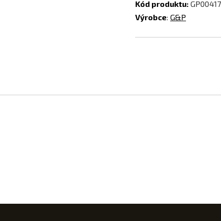
Kód produktu:
GP00417
Výrobce
:
G&P