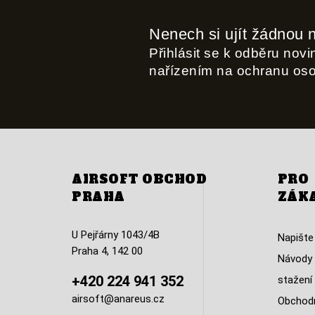
Nenech si ujít žádnou 
Přihlásit se k odběru nov
nařízením na ochranu os
AIRSOFT OBCHOD
PRO
PRAHA
ZÁK
U Pejřárny 1043/4B
Napište
Praha 4, 142 00
Návody 
+420 224 941 352
stažení
airsoft@anareus.cz
Obchodn