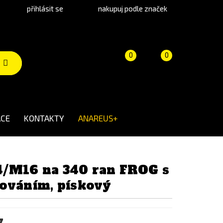
přihlásit se
nakupuj podle značek
Porovnání
Košík
(prázdný)
0
0
produktů
CE
KONTAKTY
ANAREUS+
/M16 na 340 ran FROG s
ováním, pískový
y