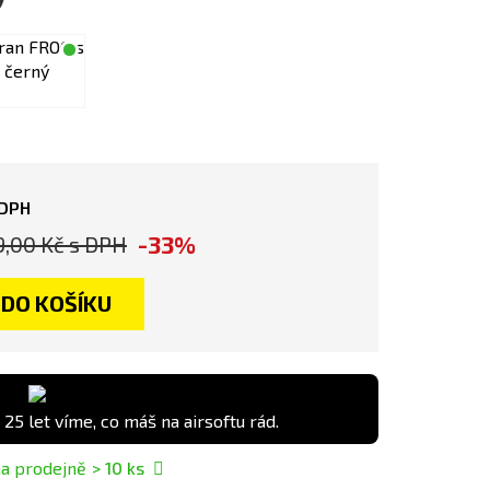
 DPH
-33%
9,00 Kč
s DPH
DO KOŠÍKU
 25 let víme, co máš na airsoftu rád.
a prodejně
> 10
ks