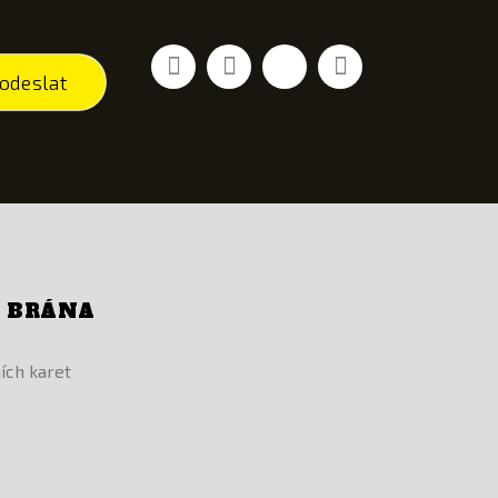
Facebook
YouTube
Vimeo
Instagram
odeslat
Í BRÁNA