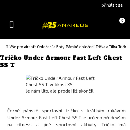
Go
Go
přihlásit se
to
to
English
Slovenčina
Košík
(prázdný)
0
version
(Slovak)
Toggle
version
navigation
Vše pro airsoft
Oblečení a Boty
Pánské oblečení
Trička a Tílka
Trička
Tričko Under Armour Fast Left Chest
SS T
Je nám líto, ale prodej již skončil
Černé pánské sportovní tričko s krátkým rukávem
Under Armour Fast Left Chest SS T je určeno především
na fitness a jiné sportovní aktivity. Tričko má