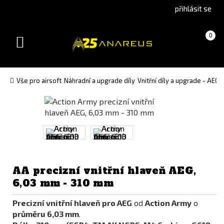
Go
Go
přihlásit se
to
to
English
Slovenčina
Košík
(prázdný)
0
version
(Slovak)
Toggle
version
navigation
Vše pro airsoft
Náhradní a upgrade díly
Vnitřní díly a upgrade - AEG
AA precizní vnitřní hlaveň AEG,
6,03 mm - 310 mm
Precizní vnitřní hlaveň pro AEG
od
Action Army
o
průměru
6,03 mm
.