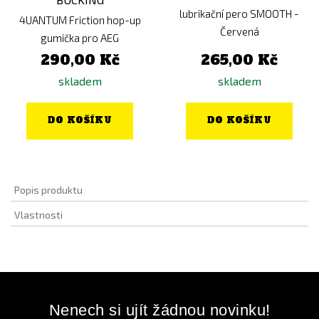
lubrikační pero SMOOTH -
4UANTUM Friction hop-up
Červená
gumička pro AEG
290,00 Kč
265,00 Kč
skladem
skladem
DO KOŠÍKU
DO KOŠÍKU
Popis produktu
Vlastnosti
Nenech si ujít žádnou novinku!