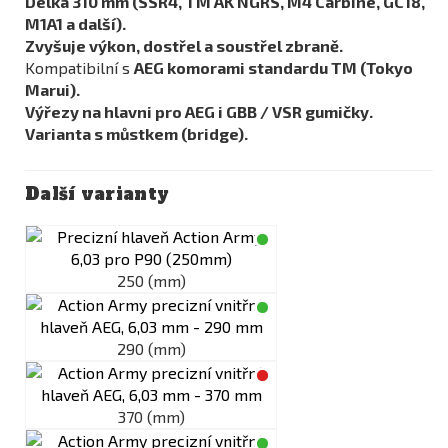
Délka
310 mm (SSR4, TM AK NGRS, M4 Carbine, GC18,
M1A1
a další).
Zvyšuje výkon, dostřel a soustřel zbraně.
Kompatibilní s
AEG komorami standardu TM (Tokyo
Marui).
Výřezy na hlavni pro AEG i GBB / VSR gumičky.
Varianta s můstkem (bridge).
Další varianty
250 (mm)
290 (mm)
370 (mm)