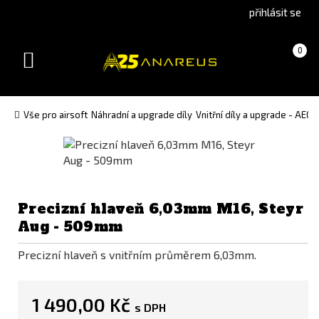
Go
Go
přihlásit se
to
to
English
Slovenčina
Košík
(prázdný)
0
version
(Slovak)
Toggle
version
navigation
Vše pro airsoft
Náhradní a upgrade díly
Vnitřní díly a upgrade - AEG
Precizní hlaveň 6,03mm M16, Steyr
Aug - 509mm
Precizní hlaveň s vnitřním průměrem 6,03mm.
1 490,00 Kč
s DPH