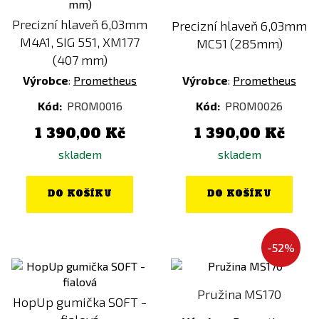
Cena
Precizní hlaveň 6,03mm
Precizní hlaveň 6,03mm
M4A1, SIG 551, XM177
MC51 (285mm)
247
Kč
1364
Kč
(407 mm)
Výrobce
:
Prometheus
Výrobce
:
Prometheus
Kód:
PROM0016
Kód:
PROM0026
1 390,00 Kč
1 390,00 Kč
skladem
skladem
DO KOŠÍKU
DO KOŠÍKU
-52%
Pružina MS170
HopUp gumička SOFT -