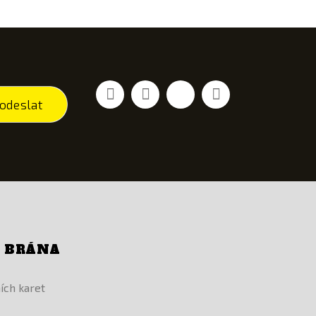
Facebook
YouTube
Vimeo
Instagram
odeslat
Í BRÁNA