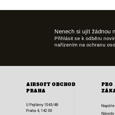
Nenech si ujít žádnou 
Přihlásit se k odběru nov
nařízením na ochranu os
AIRSOFT OBCHOD
PRO
PRAHA
ZÁK
U Pejřárny 1043/4B
Napište
Praha 4, 142 00
Návody 