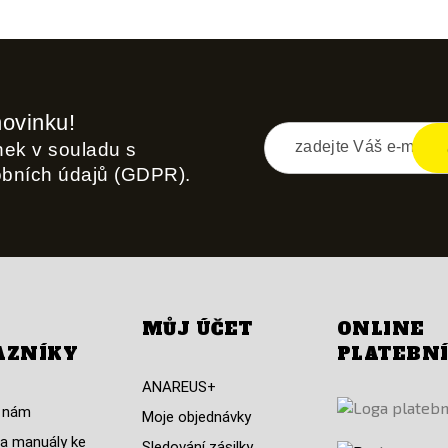
novinku!
inek v souladu s
obních údajů (GDPR).
MŮJ ÚČET
ONLINE
AZNÍKY
PLATEBN
ANAREUS+
 nám
Moje objednávky
a manuály ke
Sledování zásilky