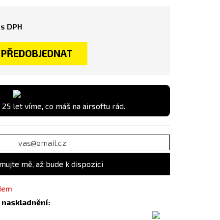
s DPH
PŘEDOBJEDNAT
 25 let víme, co máš na airsoftu rád.
mujte mě, až bude k dispozici
adem
 naskladnění: