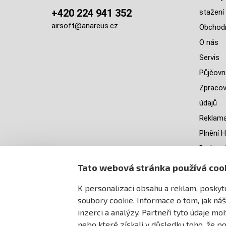
+420 224 941 352
stažení
airsoft@anareus.cz
Obchodn
O nás
Servis
Půjčovn
Zpracov
údajů
Reklama
Plnění H
Do kter
doruču
Tato webová stránka používá coo
PastPa
K personalizaci obsahu a reklam, poskyto
Mapa st
soubory cookie. Informace o tom, jak náš
inzerci a analýzy. Partneři tyto údaje m
nebo které získali v důsledku toho, že po