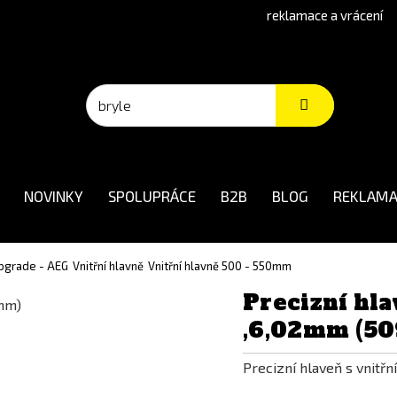
reklamace a vrácení
NOVINKY
SPOLUPRÁCE
B2B
BLOG
REKLAMA
 upgrade - AEG
Vnitřní hlavně
Vnitřní hlavně 500 - 550mm
Precizní hl
,6,02mm (5
Precizní hlaveň s vnit