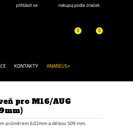
přihlásit se
nakupuj podle značek
Porovnání
Košík
(prázdný)
0
0
produktů
CE
KONTAKTY
ANAREUS+
aveň pro M16/AUG
09mm)
řním průměrem 6,02mm a délkou 509 mm.