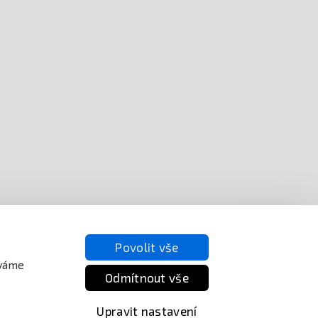
Povolit vše
íváme
Odmítnout vše
Upravit nastavení