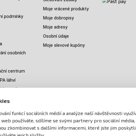
Moje vrácené produkty
í podmínky
Moje dobropisy
Moje adresy
Osobní údaje
a
Moje slevové kupóny
ání osobních
ční centrum
PA láhví
ých zemí
jeme
kies
y
vání funkcí sociálních médií a analýze naší návštěvnosti využ
ránek
 web používáte, sdílíme se svými partnery pro sociální média,
ohou zkombinovat s dalšími informacemi, které jste jim poskytli
užíváte jejich služby.