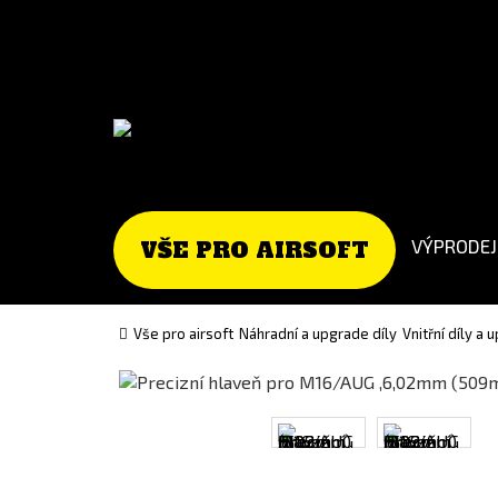
Go
Go
to
to
English
Slovenčina
version
(Slovak)
version
VÝPRODEJ
VŠE PRO AIRSOFT
Vše pro airsoft
Náhradní a upgrade díly
Vnitřní díly a