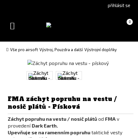
Go
Go
přihlásit se
to
to
English
Slovenčina
Košík
(prázdný)
0
version
(Slovak)
Toggle
version
navigation
Vše pro airsoft
Výstroj, Pouzdra a další
Výstrojní doplňky
FMA záchyt popruhu na vestu /
nosič plátů - Písková
Záchyt popruhu na vestu / nosič plátů
od
FMA
v
provedení
Dark Earth.
Upevňuje se na ramenním popruhu
taktické vesty