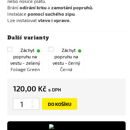
nebo nosiče plátů.
Brání
odírání krku
a
zamotání popruhů.
Instalace
pomocí suchého zipu
.
Lze instalovat
vlevo i vpravo.
Další varianty
Foliage Green
Černá
Foliage Green
120,00 Kč
s DPH
Počet
DO KOŠÍKU