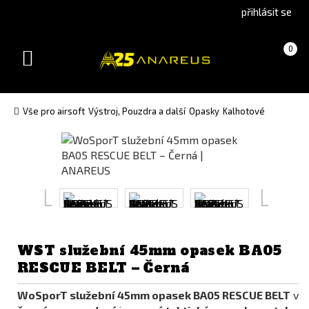
Go
Go
přihlásit se
to
to
English
Slovenčina
Košík
(prázdný)
0
version
(Slovak)
Toggle
version
navigation
Vše pro airsoft
Výstroj, Pouzdra a další
Opasky
Kalhotové
WST služební 45mm opasek BA05
RESCUE BELT – Černá
WoSporT služební 45mm opasek BA05 RESCUE BELT
v