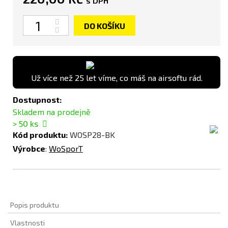
s DPH
Počet
DO KOŠÍKU
Už více než 25 let víme, co máš na airsoftu rád.
Dostupnost:
Skladem na prodejně
> 50
ks
Kód produktu:
WOSP28-BK
Výrobce
:
WoSporT
Popis produktu
Vlastnosti