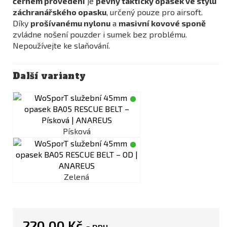
černém provedení
je
pevný taktický opasek ve stylu
záchranářského opasku
, určený pouze pro airsoft.
Díky
prošívanému nylonu
a
masivní kovové sponě
zvládne nošení pouzder i sumek bez problému.
Nepoužívejte ke slaňování.
Další varianty
Písková
Zelená
220,00 Kč