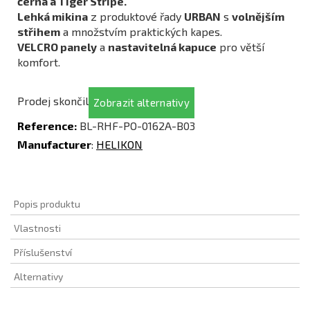
černá a Tiger Stripe.
Lehká mikina
z produktové řady
URBAN
s
volnějším
střihem
a množstvím praktických kapes.
VELCRO panely
a
nastavitelná kapuce
pro větší
komfort.
Prodej skončil
Zobrazit alternativy
Reference:
BL-RHF-PO-0162A-B03
Manufacturer
:
HELIKON
Popis produktu
Vlastnosti
Příslušenství
Alternativy