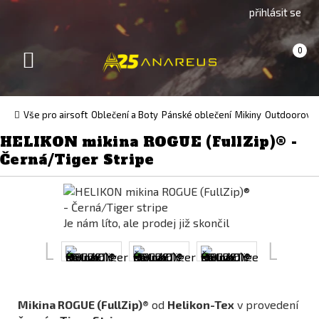
Go
Go
přihlásit se
to
to
English
Slovenčina
Košík
(prázdný)
0
version
(Slovak)
Toggle
version
navigation
Vše pro airsoft
Oblečení a Boty
Pánské oblečení
Mikiny
Outdoorové a
HELIKON mikina ROGUE (FullZip)® -
Černá/Tiger Stripe
Je nám líto, ale prodej již skončil
Mikina ROGUE (FullZip)®
od
Helikon-Tex
v provedení