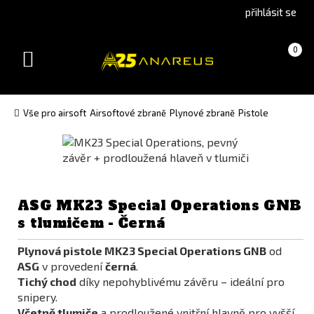
Go
Go
přihlásit se
to
to
English
Slovenčina
Košík
(prázdný)
0
version
(Slovak)
Toggle
version
navigation
Vše pro airsoft
Airsoftové zbraně
Plynové zbraně
Pistole
ASG MK23 Special Operations GNB
s tlumičem - Černá
Plynová pistole MK23 Special Operations GNB
od
ASG
v provedení
černá
.
Tichý chod
díky nepohyblivému závěru – ideální pro
snipery.
Včetně tlumiče
a prodloužené vnitřní hlavně pro vyšší