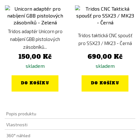
Tridos adaptér Unicorn pro
Tridos taktická CNC spoušť
nabíjení GBB pistolových
pro SSX23 / MK23 - Černá
zásobníků...
150,00 Kč
690,00 Kč
skladem
skladem
DO KOŠÍKU
DO KOŠÍKU
Popis produktu
Vlastnosti
360° náhled