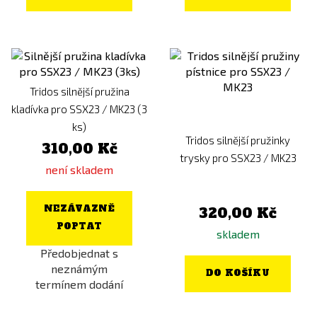
Tridos silnější pružina
kladívka pro SSX23 / MK23 (3
ks)
Tridos silnější pružinky
310,00 Kč
trysky pro SSX23 / MK23
není skladem
NEZÁVAZNĚ
320,00 Kč
POPTAT
skladem
Předobjednat s
neznámým
DO KOŠÍKU
termínem dodání