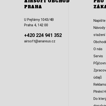
AIRSOFT OBCHOD
PRO
PRAHA
ZÁK
U Pejřárny 1043/4B
Napište
Praha 4, 142 00
Návody 
+420 224 941 352
stažení
airsoft@anareus.cz
Obchodn
O nás
Servis
Půjčovn
Zpracov
údajů
Reklama
Plnění H
Do kter
doruču