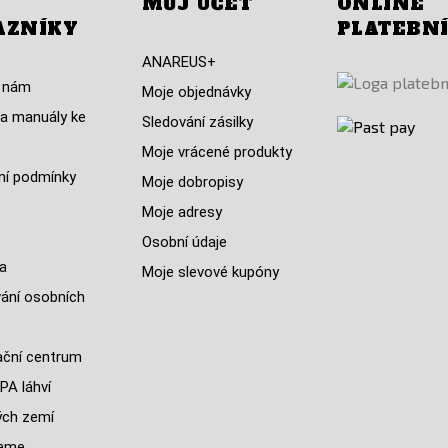
MŮJ ÚČET
ONLINE
AZNÍKY
PLATEBN
ANAREUS+
 nám
Moje objednávky
a manuály ke
Sledování zásilky
Moje vrácené produkty
í podmínky
Moje dobropisy
Moje adresy
Osobní údaje
a
Moje slevové kupóny
ání osobních
ční centrum
PA láhví
ých zemí
jeme