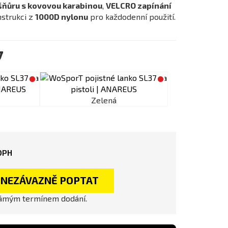
šňůru s kovovou karabinou
,
VELCRO zapínání
nstrukci z
1000D nylonu
pro každodenní použití.
y
Zelená
DPH
NEZÁVAZNĚ POPTAT
námým termínem dodání.