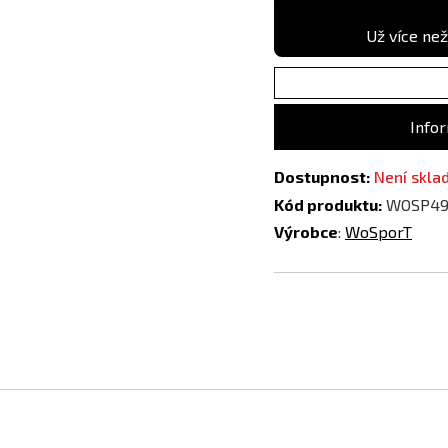
Už více než
Infor
Dostupnost:
Není skl
Kód produktu:
WOSP49
Výrobce
:
WoSporT