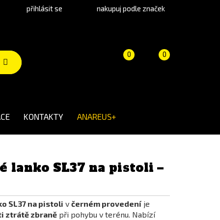
přihlásit se
nakupuj podle značek
Porovnání
Košík
(prázdný)
0
0
produktů
CE
KONTAKTY
ANAREUS+
 lanko SL37 na pistoli –
o SL37 na pistoli
v
černém provedení
je
ti ztrátě zbraně
při pohybu v terénu. Nabízí