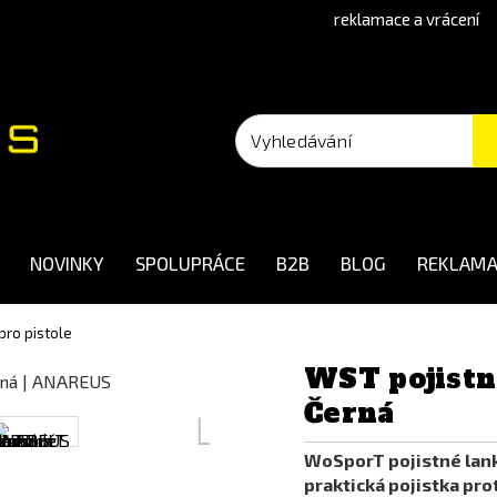
reklamace a vrácení
NOVINKY
SPOLUPRÁCE
B2B
BLOG
REKLAMA
pro pistole
WST pojistné
Černá
WoSporT pojistné lank
praktická pojistka pro