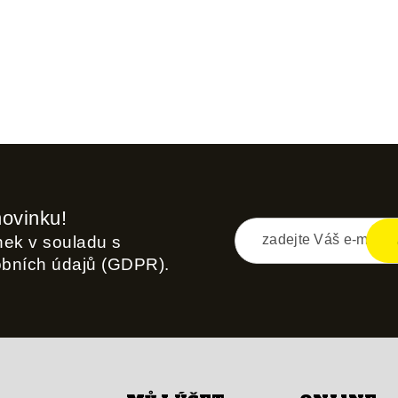
novinku!
inek v souladu s
obních údajů (GDPR).