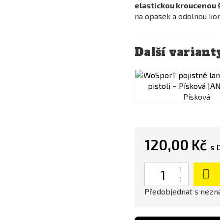
elastickou kroucenou 
na opasek a odolnou ko
Další variant
Písková
120,00 Kč
s 
Počet
Předobjednat s nez