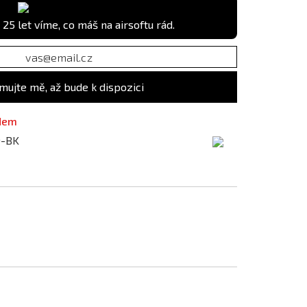
 25 let víme, co máš na airsoftu rád.
mujte mě, až bude k dispozici
adem
-BK