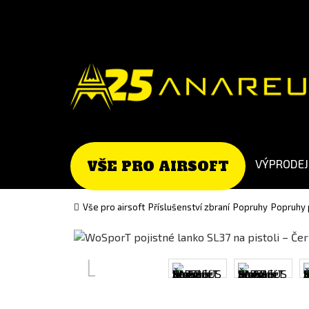
Go
Go
to
to
English
Slovenčina
version
(Slovak)
version
VÝPRODEJ
VŠE PRO AIRSOFT
Vše pro airsoft
Příslušenství zbraní
Popruhy
Popruhy 