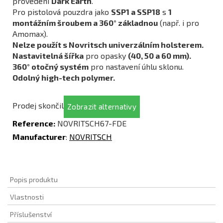
provedení
Dark Earth
.
Pro pistolová pouzdra jako
SSP1 a SSP18
s
1
montážním šroubem a 360° základnou
(např. i pro
Amomax).
Nelze použít s Novritsch univerzálním holsterem.
Nastavitelná šířka
pro opasky
(40, 50 a 60 mm).
360° otočný systém
pro nastavení úhlu sklonu.
Odolný high-tech polymer.
Prodej skončil
Zobrazit alternativy
Reference:
NOVRITSCH67-FDE
Manufacturer
:
NOVRITSCH
Popis produktu
Vlastnosti
Příslušenství