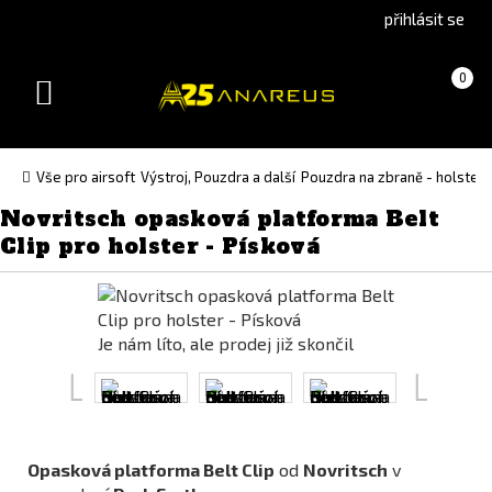
Go
Go
přihlásit se
to
to
English
Slovenčina
Košík
(prázdný)
0
version
(Slovak)
Toggle
version
navigation
Vše pro airsoft
Výstroj, Pouzdra a další
Pouzdra na zbraně - holstery
Novritsch opasková platforma Belt
Clip pro holster - Písková
Je nám líto, ale prodej již skončil
Opasková platforma Belt Clip
od
Novritsch
v