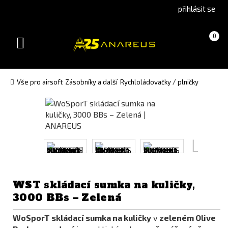
Go
Go
přihlásit se
to
to
English
Slovenčina
Košík
(prázdný)
0
version
(Slovak)
Toggle
version
navigation
Vše pro airsoft
Zásobníky a další
Rychloládovačky / plničky
WST skládací sumka na kuličky,
3000 BBs – Zelená
WoSporT skládací sumka na kuličky
v
zeleném Olive