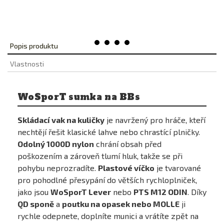
Popis produktu
Vlastnosti
WoSporT sumka na BBs
Skládací vak na kuličky
je navržený pro hráče, kteří
nechtějí řešit klasické lahve nebo chrastící plničky.
Odolný 1000D nylon
chrání obsah před
poškozením a zároveň tlumí hluk, takže se při
pohybu neprozradíte.
Plastové víčko
je tvarované
pro pohodlné přesypání do větších rychloplniček,
jako jsou
WoSporT Lever
nebo
PTS M12 ODIN
. Díky
QD sponě
a
poutku na opasek nebo MOLLE
ji
rychle odepnete, doplníte munici a vrátíte zpět na