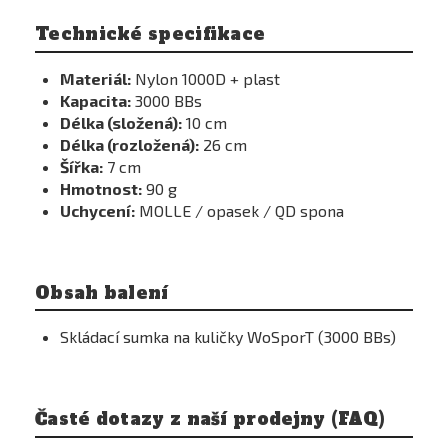
Technické specifikace
Materiál:
Nylon 1000D + plast
Kapacita:
3000 BBs
Délka (složená):
10 cm
Délka (rozložená):
26 cm
Šířka:
7 cm
Hmotnost:
90 g
Uchycení:
MOLLE / opasek / QD spona
Obsah balení
Skládací sumka na kuličky WoSporT (3000 BBs)
Časté dotazy z naší prodejny (FAQ)