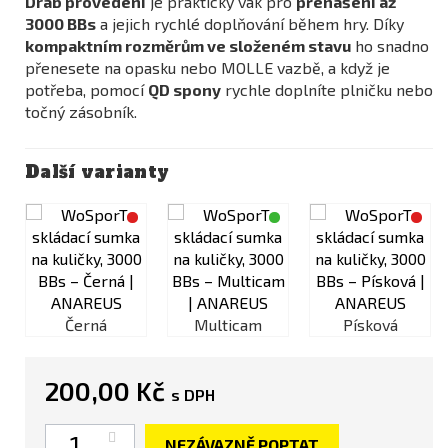
Drab provedení
je praktický vak pro
přenášení až
3000 BBs
a jejich rychlé doplňování během hry. Díky
kompaktním rozměrům ve složeném stavu
ho snadno
přenesete na opasku nebo MOLLE vazbě, a když je
potřeba, pomocí
QD spony
rychle doplníte plničku nebo
točný zásobník.
Další varianty
Černá
Multicam
Písková
200,00 Kč
s DPH
Počet
NEZÁVAZNĚ POPTAT