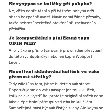
Nevysypou se kuličky při pohybu?
Ne, víčko dobře těsní a při běžném pohybu drží
obsah bezpečně uvnitř. Navíc nemá žádné přesahy,
takže nehrozí nechtěné otevření při zachycení o
překážku.
Je kompatibilní s plničkami typu
ODIN M12?
Ano, víčko je přímo tvarované pro snadné přesypání
do této rychloplničky nebo její kopie WoSporT
Lever.
Neovlivní skladování kuliček ve vaku
přesnost střelby?
Tady záleží na tom, jak se budete o vak starat.
Doporučujeme do vaku nasypat jen tolik kuliček,
kolik na akci vystřílíte, protože originální sáček nebo
lahev lépe brání přístupu vzduchu ke kuličkám.
Samozřejmě musí být vak čistý a suchý. Ale kdyby se