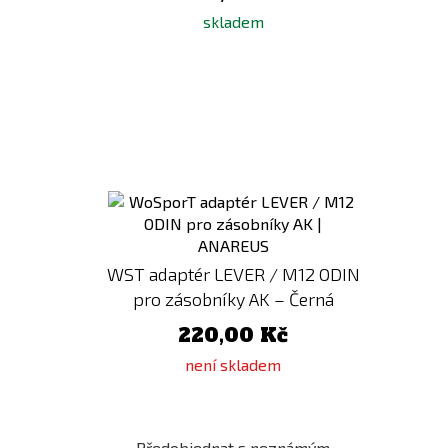
skladem
Přidat
k
porovnání
WST adaptér LEVER / M12 ODIN
pro zásobníky AK – Černá
220,00 Kč
není skladem
Předobjednat s neznámým