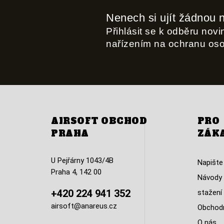
Nenech si ujít žádnou 
Přihlásit se k odběru nov
nařízením na ochranu os
AIRSOFT OBCHOD
PRO
PRAHA
ZÁK
U Pejřárny 1043/4B
Napište
Praha 4, 142 00
Návody 
+420 224 941 352
stažení
airsoft@anareus.cz
Obchodn
O nás