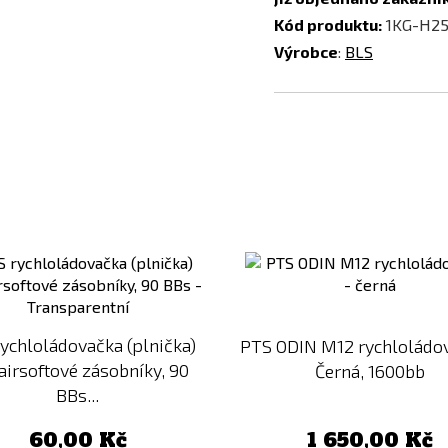
Kód produktu:
1KG-H2
Výrobce
:
BLS
Přidat
k
porovnání
rychloládovačka (plnička)
PTS ODIN M12 rychloládo
airsoftové zásobníky, 90
Černá, 1600bb
BBs...
60,00 Kč
1 650,00 Kč