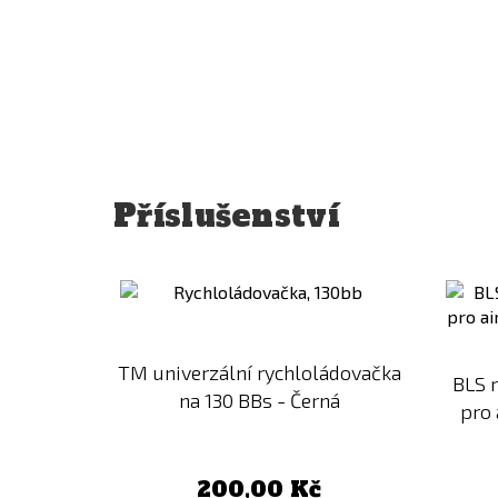
Příslušenství
Přidat
k
porovnání
TM univerzální rychloládovačka
BLS 
na 130 BBs - Černá
pro 
200,00 Kč