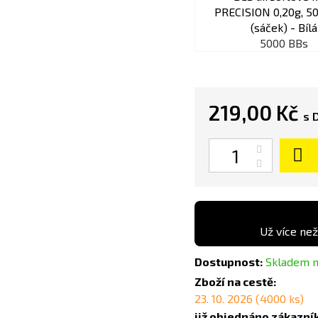
5000 BBs
219,00 Kč
s 
Počet
Už více než
Dostupnost:
Skladem n
Zboží na cestě:
23. 10. 2026 (4000 ks)
již objednáno zákazní