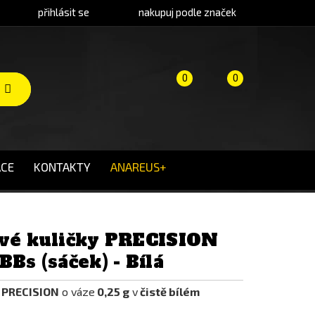
přihlásit se
nakupuj podle značek
Porovnání
Košík
(prázdný)
0
0
produktů
CE
KONTAKTY
ANAREUS+
ové kuličky PRECISION
BBs (sáček) - Bílá
S PRECISION
o váze
0,25 g
v
čistě bílém