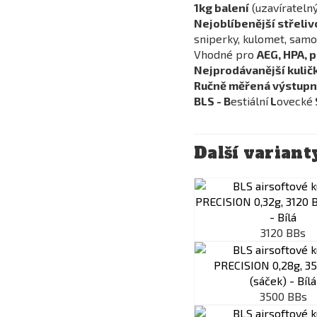
1kg balení
(uzavíratelný
Nejoblíbenější střeliv
sniperky, kulomet, samop
Vhodné pro
AEG, HPA, 
Nejprodávanější kuličk
Ručně měřená výstupní
BLS - B
estiální
L
ovecké
Další variant
3120 BBs
3500 BBs