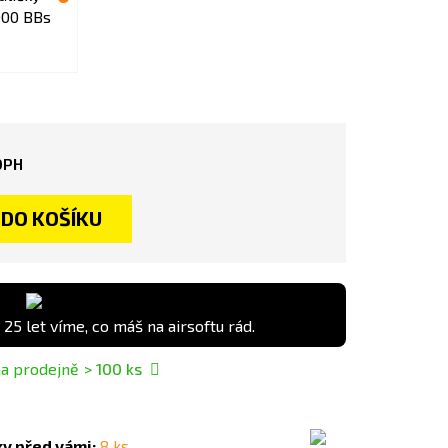
DPH
DO KOŠÍKU
 25 let víme, co máš na airsoftu rád.
a prodejně
> 100
ks
ky před vámi:
8 ks