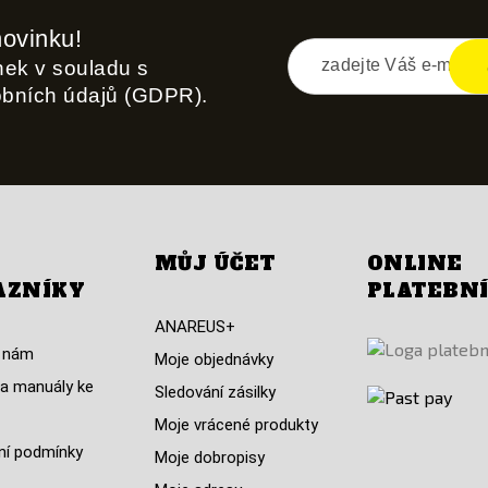
novinku!
inek v souladu s
obních údajů (GDPR).
MŮJ ÚČET
ONLINE
AZNÍKY
PLATEBN
ANAREUS+
 nám
Moje objednávky
a manuály ke
Sledování zásilky
Moje vrácené produkty
í podmínky
Moje dobropisy