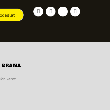
Facebook
YouTube
Vimeo
Instagram
odeslat
Í BRÁNA