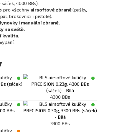
 sáček, 4000 BBs).
o
pro všechny
airsoftové zbraně
(pušky,
al, brokovnici i pistole).
plynovky i manuální zbraně.
y na světě.
 kvalita.
S
ypání.
y
4300 BBs
3300 BBs