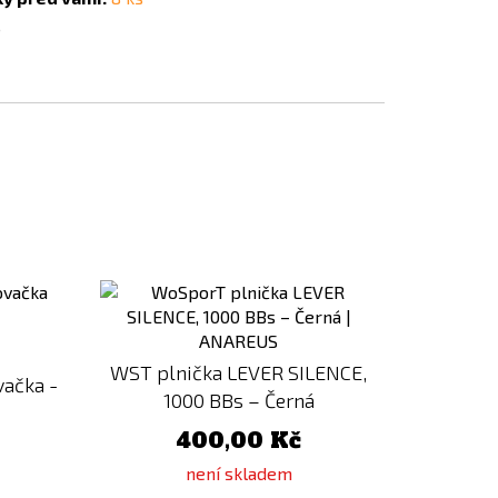
5
Přidat
Přidat
k
k
porovnání
porovnání
WST plnička LEVER SILENCE,
vačka -
1000 BBs – Černá
400,00 Kč
není skladem