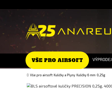
Go
Go
to
to
English
Slovenčina
version
(Slovak)
version
VÝPRODEJ
VŠE PRO AIRSOFT
Vše pro airsoft
Kuličky a Plyny
Kuličky 6 mm
0,25g