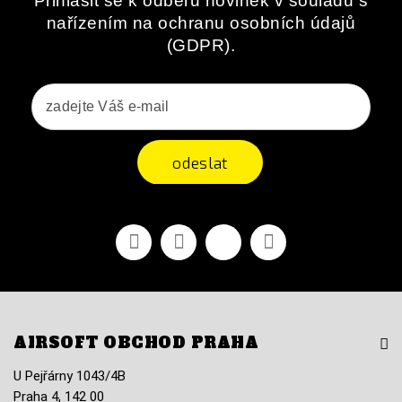
Přihlásit se k odběru novinek v souladu s
nařízením na ochranu osobních údajů
(GDPR).
odeslat
Facebook
YouTube
Vimeo
Instagram
AIRSOFT OBCHOD PRAHA
U Pejřárny 1043/4B
Praha 4, 142 00