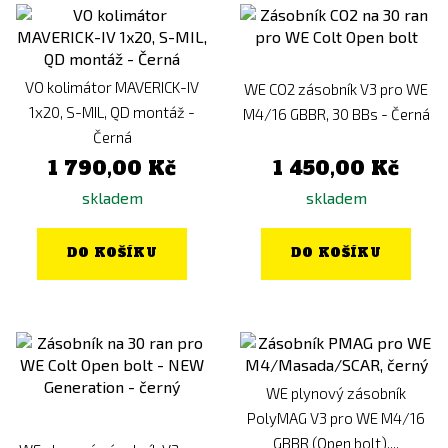
VO kolimátor MAVERICK-IV
WE CO2 zásobník V3 pro WE
1x20, S-MIL, QD montáž -
M4/16 GBBR, 30 BBs - Černá
Černá
1 790,00 Kč
1 450,00 Kč
skladem
skladem
DO KOŠÍKU
DO KOŠÍKU
WE plynový zásobník
PolyMAG V3 pro WE M4/16
GBBR (Open bolt),...