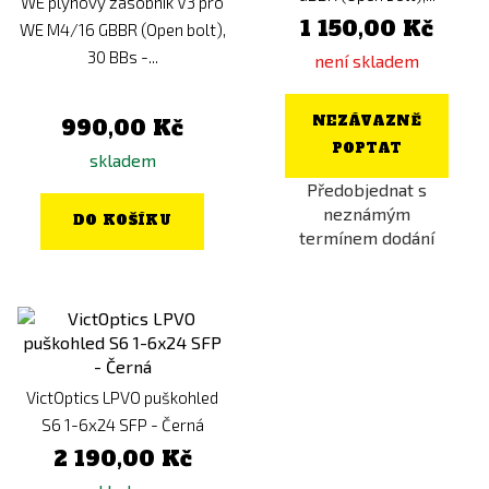
WE plynový zásobník V3 pro
1 150,00 Kč
WE M4/16 GBBR (Open bolt),
30 BBs -...
není skladem
NEZÁVAZNĚ
990,00 Kč
POPTAT
skladem
Předobjednat s
neznámým
DO KOŠÍKU
termínem dodání
VictOptics LPVO puškohled
S6 1-6x24 SFP - Černá
2 190,00 Kč