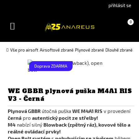
Go
Go
přihlásit se
to
to
English
Slovenčina
Košík
(prázdný)
0
version
(Slovak)
Toggle
version
navigation
Vše pro airsoft
Airsoftové zbraně
Plynové zbraně
Dlouhé zbraně
Doprava ZDARMA
WE GBBR plynová puška M4A1 RIS
V3 - Černá
Plynová GBBR
útočná puška
WE M4A1 RIS
v provedení
černá
pro
autentický pocit ze střelby!
M4
nabízí silný
Blowback (zpětný ráz), kovové tělo a
reálné ovládací prvky!
Open Bolt systém
s
pohybujícím se závěrem
během