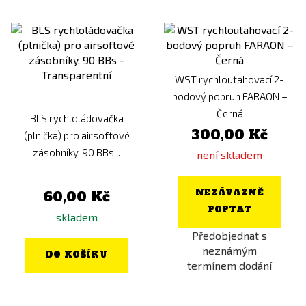
WST rychloutahovací 2-
bodový popruh FARAON –
Černá
BLS rychloládovačka
300,00 Kč
(plnička) pro airsoftové
zásobníky, 90 BBs...
není skladem
NEZÁVAZNĚ
60,00 Kč
POPTAT
skladem
Předobjednat s
neznámým
DO KOŠÍKU
termínem dodání