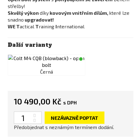
střelby!
Skvělý výkon
díky
kovovým vnitřním dílům,
které lze
snadno
upgradovat!
WE
T
actical
T
raining
I
nternational
Další varianty
Černá
10 490,00 Kč
s DPH
Počet
NEZÁVAZNĚ POPTAT
Předobjednat s neznámým termínem dodání.