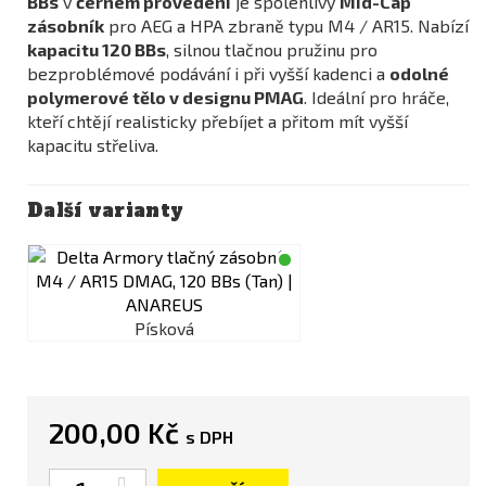
BBs
v
černém provedení
je spolehlivý
Mid-Cap
zásobník
pro AEG a HPA zbraně typu M4 / AR15. Nabízí
kapacitu 120 BBs
, silnou tlačnou pružinu pro
bezproblémové podávání i při vyšší kadenci a
odolné
polymerové tělo v designu PMAG
. Ideální pro hráče,
kteří chtějí realisticky přebíjet a přitom mít vyšší
kapacitu střeliva.
Další varianty
Písková
200,00 Kč
s DPH
Počet