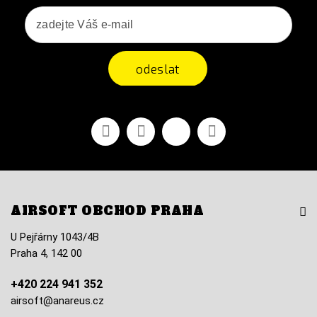
odeslat
Facebook
YouTube
Vimeo
Instagram
AIRSOFT OBCHOD PRAHA
U Pejřárny 1043/4B
Praha 4, 142 00
+420 224 941 352
airsoft@anareus.cz