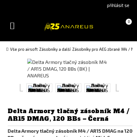
Go
Go
přihlásit se
to
to
English
Slovenčina
Košík
(prázdný)
0
version
(Slovak)
Toggle
version
navigation
Vše pro airsoft
Zásobníky a další
Zásobníky pro AEG zbraně
M4 / M1
Delta Armory tlačný zásobník M4 /
AR15 DMAG, 120 BBs – Černá
Delta Armory tlačný zásobník M4 / AR15 DMAG na 120