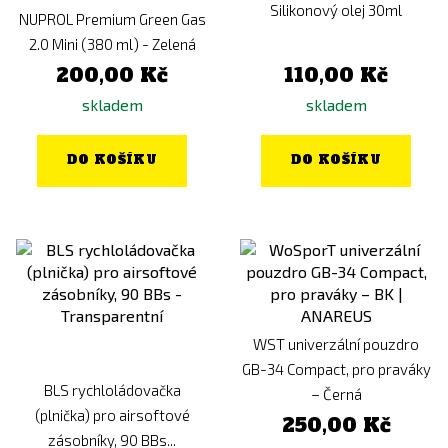
Silikonový olej 30ml
NUPROL Premium Green Gas
2.0 Mini (380 ml) - Zelená
200,00 Kč
110,00 Kč
skladem
skladem
DO KOŠÍKU
DO KOŠÍKU
WST univerzální pouzdro
GB-34 Compact, pro praváky
BLS rychloládovačka
– Černá
(plnička) pro airsoftové
250,00 Kč
zásobníky, 90 BBs...