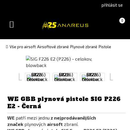
Go
Go
přihlásit se
to
to
English
Slovenčina
Košík
(prázdný)
0
version
(Slovak)
Toggle
version
navigation
Vše pro airsoft
Airsoftové zbraně
Plynové zbraně
Pistole
WE GBB plynová pistole SIG P226
E2 - Černá
WE
patří mezi jednu
z nejprodávanějších
značek
plynových
airsoft
zbraní.