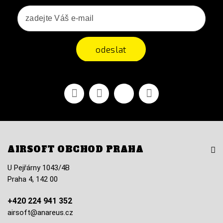
odeslat
Facebook
YouTube
Vimeo
Instagram
AIRSOFT OBCHOD PRAHA
U Pejřárny 1043/4B
Praha 4, 142 00
+420 224 941 352
airsoft@anareus.cz