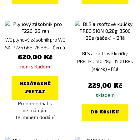
WE plynový zásobník pro WE
SIG P226 GBB, 26 BBs - Černá
BLS airsoftové kuličky
620,00 Kč
PRECISION 0,28g, 3500 BBs
není skladem
(sáček) - Bílá
NEZÁVAZNĚ
229,00 Kč
POPTAT
skladem
Předobjednat s
neznámým
DO KOŠÍKU
termínem dodání