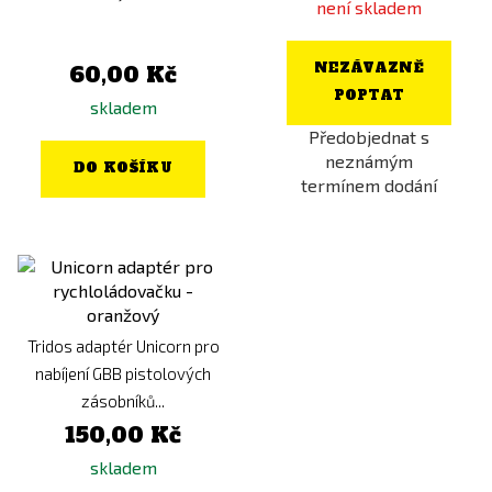
není skladem
NEZÁVAZNĚ
60,00 Kč
POPTAT
skladem
Předobjednat s
neznámým
DO KOŠÍKU
termínem dodání
Tridos adaptér Unicorn pro
nabíjení GBB pistolových
zásobníků...
150,00 Kč
skladem