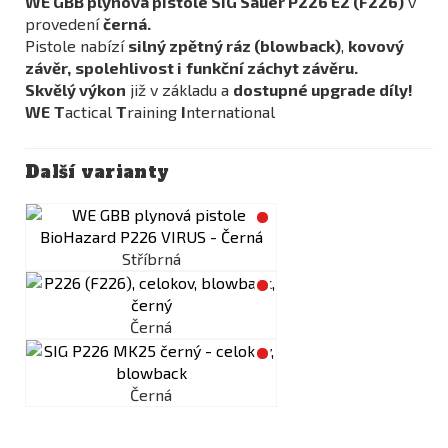
WE GBB plynová pistole SIG Sauer P226 E2 (F226)
v
provedení
černá.
Pistole nabízí
silný zpětný ráz (blowback)
,
kovový
závěr,
spolehlivost i
funkční záchyt závěru.
Skvělý výkon
již v základu a
dostupné upgrade díly!
WE
T
actical
T
raining
I
nternational
Další varianty
Stříbrná
Černá
Černá