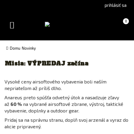
Go
Go
prihlásiť sa
to
to
Čeština
English
Košík
(prázdny)
0
(Czech)
version
Toggle
version
navigation
Domu
Novinky
Misia: VÝPREDAJ začína
Vysoké ceny airsoftového vybavenia boli naším
nepriateľom až príliš dlho.
Anareus preto spúšťa odvetný útok a nasadzuje zľavy
až
60 %
na vybrané airsoftové zbrane, výstroj, taktické
vybavenie, doplnky a outdoor gear.
Pridaj sa na správnu stranu, doplň svoj arzenál a vyraz do
akcie pripravený.