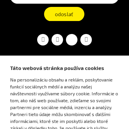
odoslať
Facebook
Youtube
Vimeo
Instagram
Táto webová stránka používa cookies
AIRSOFT OBCHOD PRAHA
Na personalizáciu obsahu a reklám, poskytovanie
funkcií sociálnych médií a analýzu našej
PRE ZÁKAZNÍKOV
návštevnosti využívame súbory cookie. Informácie o
tom, ako náš web používate, zdieľame so svojimi
MÔJ ÚČET
partnermi pre sociálne médiá, inzerciu a analýzy.
Partneri tieto údaje môžu skombinovať s ďalšími
informáciami, ktoré ste im poskytli alebo ktoré
ONLINE PLATEBNÍ BRÁNA
získali v dôsledku toho, že používate ich služby.