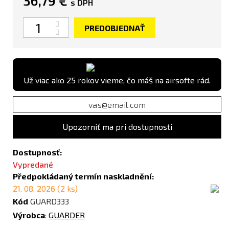
36,79 €
s DPH
Množstvo
PREDOBJEDNAŤ
Už viac ako 25 rokov vieme, čo máš na airsofte rád.
Upozorniť ma pri dostupnosti
Dostupnosť:
Vypredané
Předpokládaný termín naskladnění:
21. 08. 2026 (2 ks)
Kód
GUARD333
Výrobca
:
GUARDER