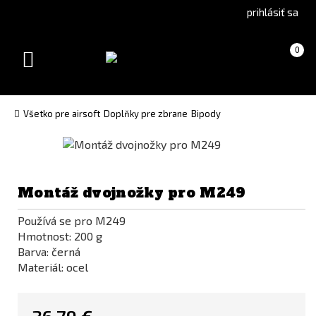
Go
Go
prihlásiť sa
to
to
Čeština
English
Košík
(prázdny)
0
(Czech)
version
Toggle
version
navigation
Všetko pre airsoft
Doplňky pre zbrane
Bipody
Montáž dvojnožky pro M249
Používá se pro M249
Hmotnost: 200 g
Barva: černá
Materiál: ocel